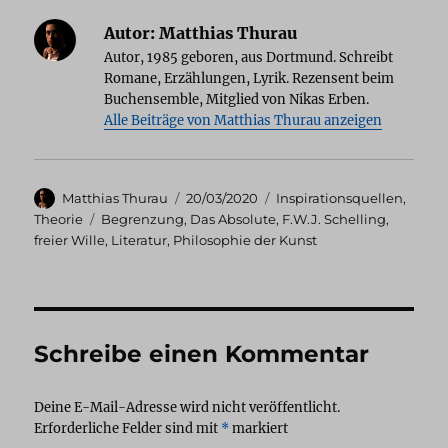
Autor:
Matthias Thurau
Autor, 1985 geboren, aus Dortmund. Schreibt
Romane, Erzählungen, Lyrik. Rezensent beim
Buchensemble, Mitglied von Nikas Erben.
Alle Beiträge von Matthias Thurau anzeigen
Autor
Veröffentlicht
Kategorien
Matthias Thurau
20/03/2020
Inspirationsquellen
,
am
Schlagwörter
Theorie
Begrenzung
,
Das Absolute
,
F.W.J. Schelling
,
freier Wille
,
Literatur
,
Philosophie der Kunst
Schreibe einen Kommentar
Deine E-Mail-Adresse wird nicht veröffentlicht.
Erforderliche Felder sind mit
*
markiert