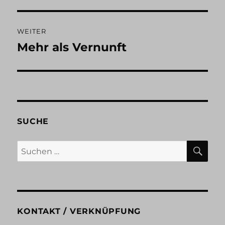
Beitrag:
WEITER
Mehr als Vernunft
Nächster
Beitrag:
SUCHE
SU
Suchen
nach:
KONTAKT / VERKNÜPFUNG