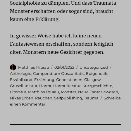
Sozialphobie zu dämpfen. Und dass Traumata
Monster erschaffen oder sogar sind, braucht
kaum eine Erklärung.
In gewisser Weise habe ich keine neuen
Fantasiewesen erschaffen, sondern lediglich
alten Monstern neue Gesichter gegeben.
Autor
Veröffentlicht
Kategorien
Schlagwö
Matthias Thurau
02/01/2022
Uncategorized
am
Anthologie
,
Compendium Obscuritatis
,
Epigenetik
,
Erzählband
,
Erzählung
,
Generationen
,
Glasgow
,
Gruselliteratur
,
Horror
,
Horrorliteratur
,
Kurzgeschichte
,
Literatur
,
Matthias Thurau
,
Monster
,
Neue Fantasiewesen
,
Nikas Erben
,
Rauchen
,
Selfpublishing
,
Trauma
Schreibe
zu
einen Kommentar
Compendium
Obscuritatis:
Generationen