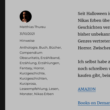
Seit Halloween i
Nikas Erben übe
Autor
Matthias Thurau
Geschichten ver
Veröffentlicht
31/10/2021
bisher unbekann
am
Kategorien
Hinweise
Genres vertreten
Schlagwörter
Anthologie
,
Buch
,
Bücher
,
Horror. Zwischen
Compendium
Obscuritatis
,
Erzählband
,
Ich selbst habe 
Erzählung
,
Erzählungen
,
Fantasy
,
Horror
,
noch schreiben w
Kurzgeschichte
,
kaufen gibt, bei
Kurzgeschichten
,
Kurzprosa
,
Leseempfehlung
,
Lesen
,
AMAZON
Monster
,
Nikas Erben
Books on Dema