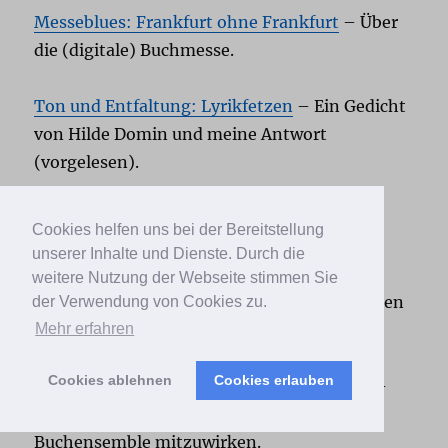
Messeblues: Frankfurt ohne Frankfurt
– Über
die (digitale) Buchmesse.
Ton und Entfaltung: Lyrikfetzen
– Ein Gedicht
von Hilde Domin und meine Antwort
(vorgelesen).
Update: Das nächste Projekt
– Über mein
Cookies helfen uns bei der Bereitstellung
nächstes literarisches Projekt.
unserer Inhalte und Dienste. Durch die
weitere Nutzung der Webseite stimmen Sie
Cees Nooteboom
– Über den niederländischen
der Verwendung von Cookies zu.
Mehr erfahren
Autoren C. Nooteboom.
Cookies ablehnen
Cookies erlauben
Warum ich für das Buchensemble schreibe
–
Artikel über meine Beweggründe, beim
Buchensemble mitzuwirken.