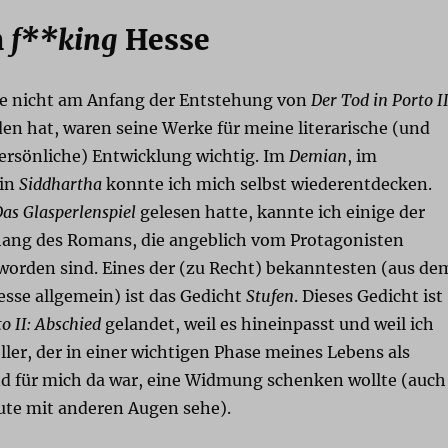
n
f**king
Hesse
e nicht am Anfang der Entstehung von
Der Tod in Porto II
en hat, waren seine Werke für meine literarische (und
persönliche) Entwicklung wichtig. Im
Demian
, im
in
Siddhartha
konnte ich mich selbst wiederentdecken.
as Glasperlenspiel
gelesen hatte, kannte ich einige der
ang des Romans, die angeblich vom Protagonisten
worden sind. Eines der (zu Recht) bekanntesten (aus de
sse allgemein) ist das Gedicht
Stufen
. Dieses Gedicht ist
o II: Abschied
gelandet, weil es hineinpasst und weil ich
ller, der in einer wichtigen Phase meines Lebens als
d für mich da war, eine Widmung schenken wollte (auch
ute mit anderen Augen sehe).