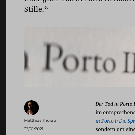
Stille.“
Der Tod in Porto 
im entsprechende
Autor
Matthias Thurau
in Porto I: Die Sp
Veröffentlicht
23/01/2021
sondern um eine
am