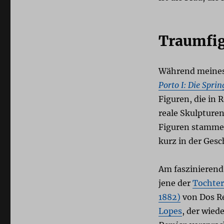
Traumfi
Während meines 
Porto I: Die Sprin
Figuren, die in
reale Skulpture
Figuren stammen
kurz in der Gesc
Am faszinierend
jene der
Tochter
1882)
von Dos Re
Lopes
, der wie