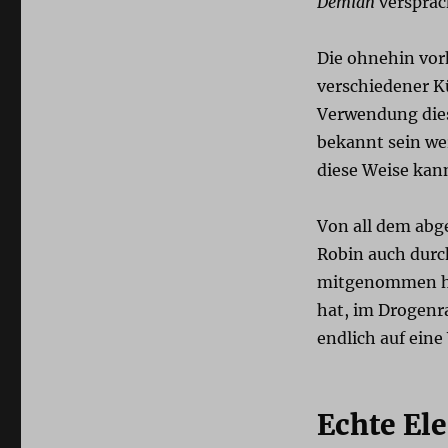
Demian
versprac
Die ohnehin vo
verschiedener Kü
Verwendung dies
bekannt sein we
diese Weise kann
Von all dem abg
Robin auch durc
mitgenommen hät
hat, im Drogenra
endlich auf eine 
Echte El