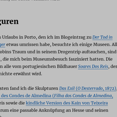
guren
Urlaubs in Porto, den ich im Blogeintrag zu
Der Tod in
ger
etwas umrissen habe, besuchte ich einige Museen. Al
 Robins Traum und in seinem Drogentrip auftauchen, sind
n, die mich beim Museumsbesuch fasziniert hatten. Die
 alle vom portugiesischen Bildhauer
Soares Dos Reis
, de
hichte erwähnt wird.
sten fand ich die Skulpturen
Das Exil
(
O Desterrado
, 1872)
 des Condes de Almedina (
Filha dos Condes de Almedina
,
is sowie die
kindliche Version des Kain von Teixeira
derum eine passable Anknüpfung an Hesse und seinen