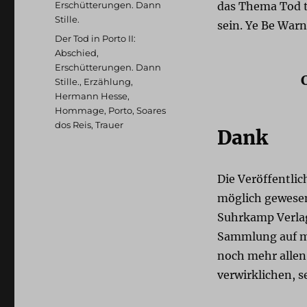
Kategorien
Erschütterungen. Dann
das Thema Tod t
Stille.
sein. Ye Be War
Schlagwörter
Der Tod in Porto II:
Abschied
,
Erschütterungen. Dann
Stille.
,
Erzählung
,
Hermann Hesse
,
Hommage
,
Porto
,
Soares
dos Reis
,
Trauer
Dank
Die Veröffentli
möglich gewese
Suhrkamp Verlag
Sammlung auf 
noch mehr allen,
verwirklichen, s