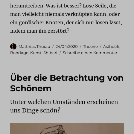
herumtreiben. Was ist besser? Lose Seile, die
man vielleicht niemals verknüpfen kann, oder
ein gordischer Knoten, der sich nur lösen lässt,
indem man ihn zerstört?
Autor
Veröffentlicht
Kategorien
Schlagwörter
Matthias Thurau
24/04/2020
Theorie
Ästhetik
,
am
zu
Bondage
,
Kunst
,
Shibari
Schreibe einen Kommentar
Shibari-
Ästhetik
Über die Betrachtung von
Schönem
Unter welchen Umständen erscheinen
uns Dinge schön?