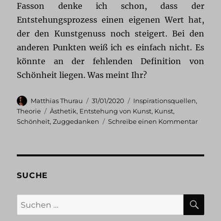
Fasson denke ich schon, dass der
Entstehungsprozess einen eigenen Wert hat,
der den Kunstgenuss noch steigert. Bei den
anderen Punkten weiß ich es einfach nicht. Es
könnte an der fehlenden Definition von
Schönheit liegen. Was meint Ihr?
Autor
Veröffentlicht
Kategorien
Matthias Thurau
31/01/2020
Inspirationsquellen
,
am
Schlagwörter
Theorie
Ästhetik
,
Entstehung von Kunst
,
Kunst
,
zu
Schönheit
,
Zuggedanken
Schreibe einen Kommentar
Über
die
Betrac
von
Schön
SUCHE
SU
Suchen
nach: