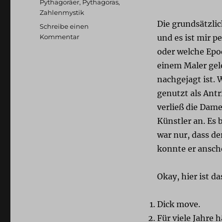
Pythagoräer
,
Pythagoras
,
Zahlenmystik
Die grundsätzlic
Schreibe einen
zu
Kommentar
und es ist mir p
Erschütterungen.
oder welche Epoc
Dann
einem Maler gele
Stille.:
Angerichtet
nachgejagt ist.
genutzt als Antri
verließ die Dam
Künstler an. Es 
war nur, dass de
konnte er ansche
Okay, hier ist d
Dick move.
Für viele Jahre 