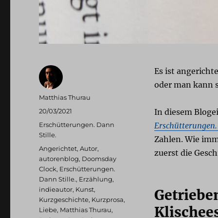
Es ist angericht
oder man kann si
Autor
Matthias Thurau
Veröffentlicht
20/03/2021
In diesem Bloge
am
Kategorien
Erschütterungen. Dann
Erschütterungen. 
Stille.
Zahlen. Wie imme
Schlagwörter
Angerichtet
,
Autor
,
zuerst die Gesch
autorenblog
,
Doomsday
Clock
,
Erschütterungen.
Dann Stille.
,
Erzählung
,
indieautor
,
Kunst
,
Getriebe
Kurzgeschichte
,
Kurzprosa
,
Klischee
Liebe
,
Matthias Thurau
,