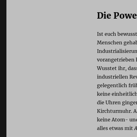
Die Powe
Ist euch bewusst
Menschen gehabt
Industrialisieru
vorangetrieben 
Wusstet ihr, das
industriellen Re
gelegentlich frü
keine einheitlic
die Uhren ginge
Kirchturmuhr. Al
keine Atom- und
alles etwas mit
A