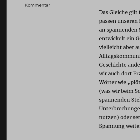
zu
Kommentar
Wort
Das Gleiche gil
und
passen unseren 
Ton:
an spannenden S
Über
Stimmen
entwickelt ein G
vielleicht aber 
Alltagskommunik
Geschichte ande
wir auch dort E
Wörter wie „plö
(was wir beim S
spannenden Stel
Unterbrechungen
nutzen) oder se
Spannung weiter