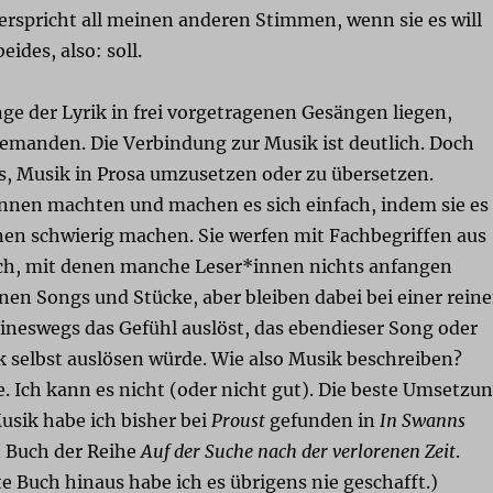
erspricht all meinen anderen Stimmen, wenn sie es will
ides, also: soll.
ge der Lyrik in frei vorgetragenen Gesängen liegen,
emanden. Die Verbindung zur Musik ist deutlich. Doch
es, Musik in Prosa umzusetzen oder zu übersetzen.
nen machten und machen es sich einfach, indem sie es
nen schwierig machen. Sie werfen mit Fachbegriffen aus
ch, mit denen manche Leser*innen nichts anfangen
en Songs und Stücke, aber bleiben dabei bei einer rein
ineswegs das Gefühl auslöst, das ebendieser Song oder
k selbst auslösen würde. Wie also Musik beschreiben?
. Ich kann es nicht (oder nicht gut). Die beste Umsetzu
usik habe ich bisher bei
Proust
gefunden in
In Swanns
n Buch der Reihe
Auf der Suche nach der verlorenen Zeit
.
te Buch hinaus habe ich es übrigens nie geschafft.)