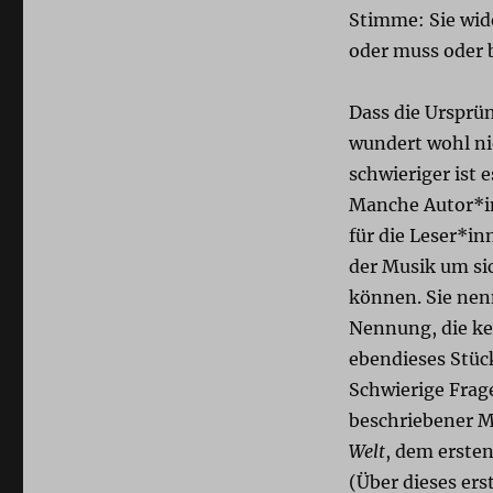
Stimme: Sie wid
oder muss oder be
Dass die Ursprün
wundert wohl ni
schwieriger ist 
Manche Autor*in
für die Leser*in
der Musik um si
können. Sie nenn
Nennung, die ke
ebendieses Stüc
Schwierige Frage
beschriebener M
Welt
, dem erste
(Über dieses ers