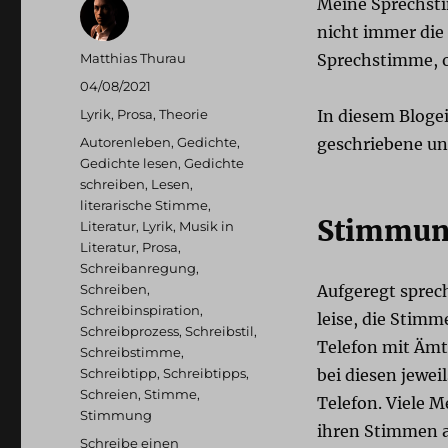
Meine Sprechsti
nicht immer die 
Autor
Matthias Thurau
Sprechstimme, o
Veröffentlicht
04/08/2021
am
Kategorien
Lyrik
,
Prosa
,
Theorie
In diesem Bloge
Schlagwörter
Autorenleben
,
Gedichte
,
geschriebene un
Gedichte lesen
,
Gedichte
schreiben
,
Lesen
,
literarische Stimme
,
Stimmun
Literatur
,
Lyrik
,
Musik in
Literatur
,
Prosa
,
Schreibanregung
,
Schreiben
,
Aufgeregt sprech
Schreibinspiration
,
leise, die Stimm
Schreibprozess
,
Schreibstil
,
Telefon mit Ämt
Schreibstimme
,
Schreibtipp
,
Schreibtipps
,
bei diesen jewei
Schreien
,
Stimme
,
Telefon. Viele 
Stimmung
ihren Stimmen a
Schreibe einen