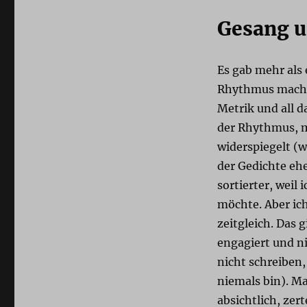
Gesang u
Es gab mehr als 
Rhythmus macht’
Metrik und all d
der Rhythmus, mi
widerspiegelt (
der Gedichte eh
sortierter, weil
möchte. Aber ic
zeitgleich. Das 
engagiert und n
nicht schreiben,
niemals bin). M
absichtlich, zert