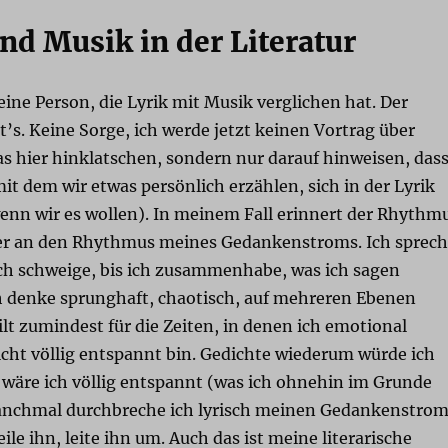
nd Musik in der Literatur
eine Person, die Lyrik mit Musik verglichen hat. Der
s. Keine Sorge, ich werde jetzt keinen Vortrag über
as hier hinklatschen, sondern nur darauf hinweisen, das
t dem wir etwas persönlich erzählen, sich in der Lyrik
wenn wir es wollen). In meinem Fall erinnert der Rhythm
er an den Rhythmus meines Gedankenstroms. Ich sprec
 ich schweige, bis ich zusammenhabe, was ich sagen
h denke sprunghaft, chaotisch, auf mehreren Ebenen
gilt zumindest für die Zeiten, in denen ich emotional
icht völlig entspannt bin. Gedichte wiederum würde ich
 wäre ich völlig entspannt (was ich ohnehin im Grunde
anchmal durchbreche ich lyrisch meinen Gedankenstro
eile ihn, leite ihn um. Auch das ist meine literarische