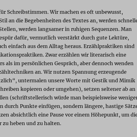
t für Schreibstimmen. Wir machen es oft unbewusst,
Stil an die Begebenheiten des Textes an, werden schnell
tellen, werden langsamer in ruhigen Sequenzen. Man
espür dafür, vermutlich verstärkt durch gute Lektüre,
auch einfach aus dem Alltag heraus. Erzählpraktiken sind
ationspraktiken. Zwar erzählen wir literarisch eine
rs als im persönlichen Gespräch, aber dennoch wenden
rzähltechniken an. Wir nutzen Spannung erzeugende
tzlich“, untermalen unsere Worte mit Gestik und Mimik
chreiben kopieren oder umgehen), setzen seltener ab an
len (schriftstellerisch würde man beispielsweise wenige
 durch Punkte einfügen, sondern längere, hastige Sätz
tzen absichtlich eine Pause vor einem Höhepunkt, um di
 zu heben und zu halten.