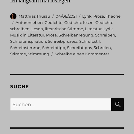
ich langsam mal loslegen.
Autor
Veröffentlicht
Kategorien
Matthias Thurau
04/08/2021
Lyrik
,
Prosa
,
Theorie
am
Schlagwörter
Autorenleben
,
Gedichte
,
Gedichte lesen
,
Gedichte
schreiben
,
Lesen
,
literarische Stimme
,
Literatur
,
Lyrik
,
Musik in Literatur
,
Prosa
,
Schreibanregung
,
Schreiben
,
Schreibinspiration
,
Schreibprozess
,
Schreibstil
,
Schreibstimme
,
Schreibtipp
,
Schreibtipps
,
Schreien
,
zu
Stimme
,
Stimmung
Schreibe einen Kommentar
Wort
und
Ton:
Über
Stimmen
SUCHE
SU
Suchen
nach: