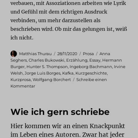
verbauen, mit Assoziationen arbeiten wie Lyrik
und Gefühl mit dem richtigen Ausdruck
verbinden, um mehr darzustellen als
beschrieben wird. Ob mir das gelungen ist, weiß
ich nicht.
Autor
Veröffentlicht
Kategorien
Schlagwörter
Matthias Thurau
28/11/2020
Prosa
Anna
am
Seghers
,
Charles Bukowski
,
Erzählung
,
Essay
,
Hermann
Burger
,
Hunter S. Thompson
,
Ingeborg Bachmann
,
Irvine
Welsh
,
Jorge Luis Borges
,
Kafka
,
Kurzgeschichte
,
Kurzprosa
,
Wolfgang Borchert
Schreibe einen
zu
Kommentar
Kurzprosa
Wie ich gern schriebe
Hier kommen wir an einen Knackpunkt
im Leben eines Autoren. Zwar hat jeder