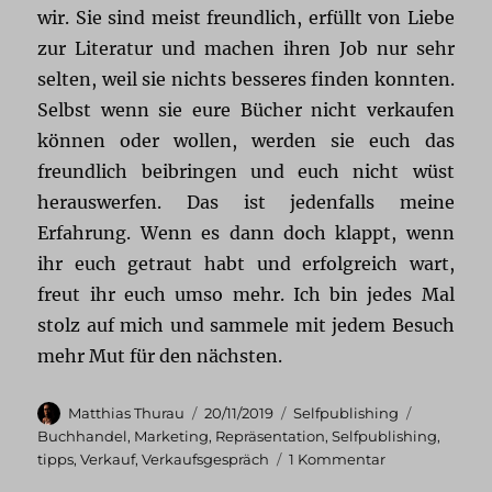
wir. Sie sind meist freundlich, erfüllt von Liebe
zur Literatur und machen ihren Job nur sehr
selten, weil sie nichts besseres finden konnten.
Selbst wenn sie eure Bücher nicht verkaufen
können oder wollen, werden sie euch das
freundlich beibringen und euch nicht wüst
herauswerfen. Das ist jedenfalls meine
Erfahrung. Wenn es dann doch klappt, wenn
ihr euch getraut habt und erfolgreich wart,
freut ihr euch umso mehr. Ich bin jedes Mal
stolz auf mich und sammele mit jedem Besuch
mehr Mut für den nächsten.
Autor
Veröffentlicht
Kategorien
Schlagwör
Matthias Thurau
20/11/2019
Selfpublishing
am
Buchhandel
,
Marketing
,
Repräsentation
,
Selfpublishing
,
zu
tipps
,
Verkauf
,
Verkaufsgespräch
1 Kommentar
Selfpublishing