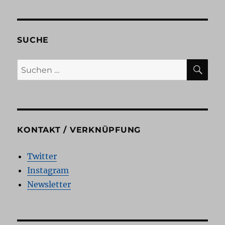
und
Buchläden
SUCHE
SU
Suchen
nach:
KONTAKT / VERKNÜPFUNG
Twitter
Instagram
Newsletter