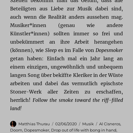
Szenen bekommt man das Gefühl, dass alle
Beteiligten aus Liebe zur Musik dabei sind,
auch wenn die Realität anders aussehen mag.
Musiker*innen (genau wie andere
Künstler*innen) sollten immer so frei und
unbekümmert an ihre Arbeit herangehen
(können), wie
Sleep
es im Falle von
Dopesmoker
getan haben: Einfach mal ein Jahr lang an
einem einzigen, ungewöhnlich und unbequem
langen Song über bekiffte Kleriker in der Wüste
arbeiten und dabei das vermutlich epischste
Stoner-Werk aller Zeiten zu erschaffen,
herrlich!
Follow the smoke toward the riff-filled
land!
Autor
Veröffentlicht
Kategorien
Schlagwörter
Matthias Thurau
02/06/2020
Musik
Al Cisneros
,
am
Doom
,
Dopesmoker
,
Drop out of life with bong in hand
,