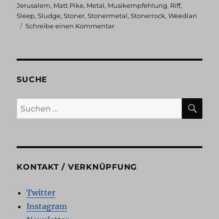
Jerusalem
,
Matt Pike
,
Metal
,
Musikempfehlung
,
Riff
,
Sleep
,
Sludge
,
Stoner
,
Stonermetal
,
Stonerrock
,
Weedian
zu
Schreibe einen Kommentar
Sleep:
Dopesmoker
SUCHE
SU
Suchen
nach:
KONTAKT / VERKNÜPFUNG
Twitter
Instagram