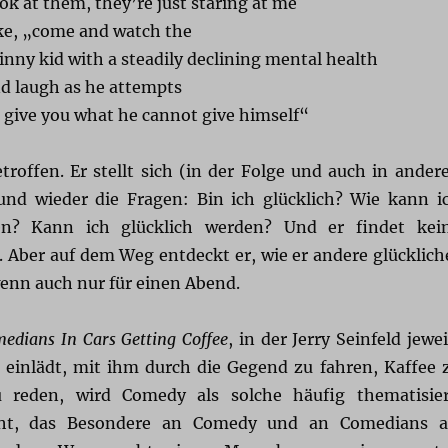
ok at them, they’re just staring at me
ke, „come and watch the
inny kid with a steadily declining mental health
d laugh as he attempts
 give you what he cannot give himself“
troffen. Er stellt sich (in der Folge und auch in ander
nd wieder die Fragen: Bin ich glücklich? Wie kann i
en? Kann ich glücklich werden? Und er findet kei
. Aber auf dem Weg entdeckt er, wie er andere glücklich
nn auch nur für einen Abend.
edians In Cars Getting Coffee
, in der Jerry Seinfeld jewei
einlädt, mit ihm durch die Gegend zu fahren, Kaffee 
 reden, wird Comedy als solche häufig thematisier
ucht, das Besondere an Comedy und an Comedians a