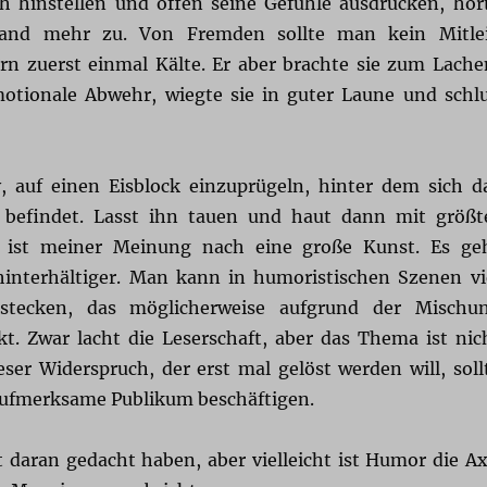
 hinstellen und offen seine Gefühle ausdrücken, hör
and mehr zu. Von Fremden sollte man kein Mitle
rn zuerst einmal Kälte. Er aber brachte sie zum Lache
motionale Abwehr, wiegte sie in guter Laune und schl
iv, auf einen Eisblock einzuprügeln, hinter dem sich d
l befindet. Lasst ihn tauen und haut dann mit größt
 ist meiner Meinung nach eine große Kunst. Es ge
hinterhältiger. Man kann in humoristischen Szenen vi
rstecken, das möglicherweise aufgrund der Mischu
kt. Zwar lacht die Leserschaft, aber das Thema ist nic
ser Widerspruch, der erst mal gelöst werden will, soll
aufmerksame Publikum beschäftigen.
 daran gedacht haben, aber vielleicht ist Humor die Ax