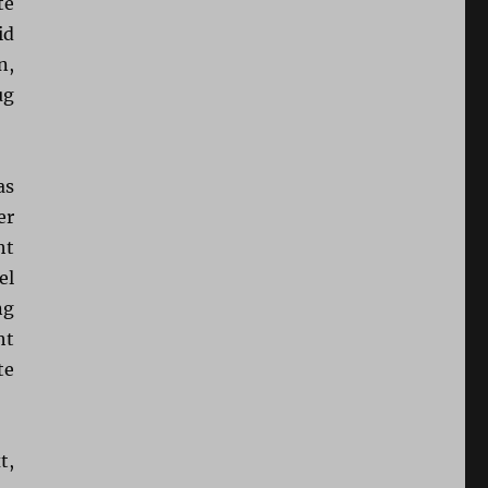
te
id
n,
ug
as
er
ht
el
ng
ht
te
t,