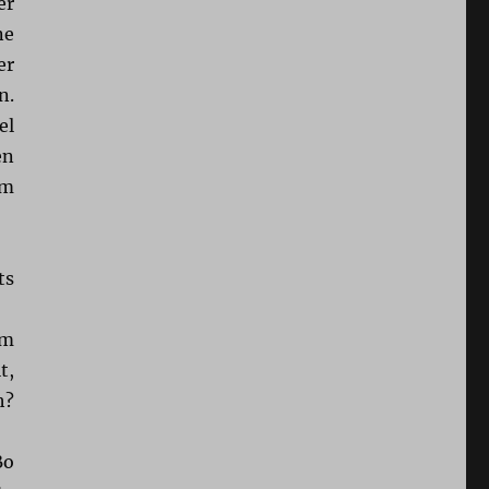
er
ne
er
n.
el
en
im
ts
em
t,
h?
Bo