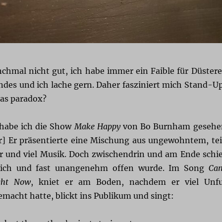
chmal nicht gut, ich habe immer ein Faible für Düstere
ndes und ich lache gern. Daher fasziniert mich Stand-U
as paradox?
 habe ich die Show
Make Happy
von Bo Burnham gesehe
er] Er präsentierte eine Mischung aus ungewohntem, tei
 und viel Musik. Doch zwischendrin und am Ende schi
rlich und fast unangenehm offen wurde. Im Song
Can
ght Now
, kniet er am Boden, nachdem er viel Unf
macht hatte, blickt ins Publikum und singt: