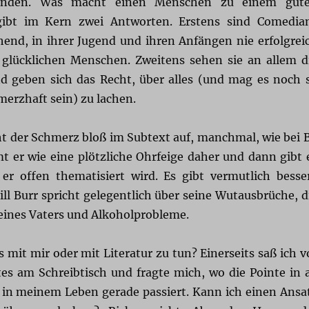
inden. Was macht einen Menschen zu einem gut
ibt im Kern zwei Antworten. Erstens sind Comedia
hend, in ihrer Jugend und ihren Anfängen nie erfolgrei
glücklichen Menschen. Zweitens sehen sie an allem d
nd geben sich das Recht, über alles (und mag es noch 
merzhaft sein) zu lachen.
 der Schmerz bloß im Subtext auf, manchmal, wie bei 
er wie eine plötzliche Ohrfeige daher und dann gibt 
 er offen thematisiert wird. Es gibt vermutlich besse
Bill Burr spricht gelegentlich über seine Wutausbrüche, d
ines Vaters und Alkoholprobleme.
s mit mir oder mit Literatur zu tun? Einerseits saß ich v
es am Schreibtisch und fragte mich, wo die Pointe in a
 in meinem Leben gerade passiert. Kann ich einen Ansa