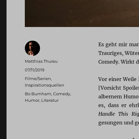
Es geht mir man
Trauriges, Wüte
Autor
Matthias Thurau
Comedy. Wirkt d
Veröffentlicht
07/11/2019
am
Kategorien
Filme/Serien
,
Vor einer Weile
Inspirationsquellen
[Vorsicht Spoil
Schlagwörter
Bo Burnham
,
Comedy
,
albernem Humor
Humor
,
Literatur
es, dass er eh
Handle This Ri
gesungen und ge