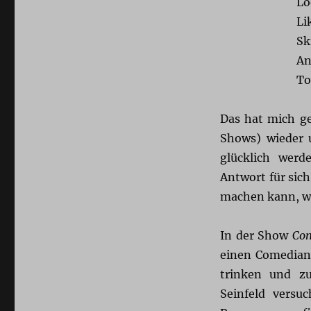
Lo
Li
Sk
An
To
Das hat mich ge
Shows) wieder u
glücklich werd
Antwort für sich
machen kann, we
In der Show
Com
einen Comedian 
trinken und zu
Seinfeld vers