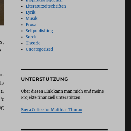
Inspirationsquellen
Literaturzeitschriften
Lyrik
Musik
Prosa
Selfpublishing
Sorck
s,
Theorie
Uncategorized
p-
n.
UNTERSTÜTZUNG
ls
en
Über diesen Link kann man mich und meine
Projekte finanziell unterstützen:
’t
ug
Buy a Coffee for Matthias Thurau