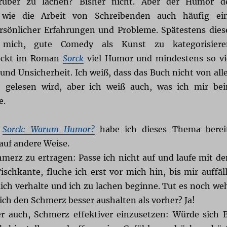
rüber zu lachen? Bisher nicht. Aber der Humor d
 wie die Arbeit von Schreibenden auch häufig ei
rsönlicher Erfahrungen und Probleme. Spätestens dies
mich, gute Comedy als Kunst zu kategorisiere
teckt im Roman
Sorck
viel Humor und mindestens so vi
und Unsicherheit. Ich weiß, dass das Buch nicht von all
e gelesen wird, aber ich weiß auch, was ich mir be
e.
g
Sorck: Warum Humor?
habe ich dieses Thema berei
auf andere Weise.
hmerz zu ertragen: Passe ich nicht auf und laufe mit d
schkante, fluche ich erst vor mich hin, bis mir auffäll
mich verhalte und ich zu lachen beginne. Tut es noch we
ich den Schmerz besser aushalten als vorher? Ja!
r auch, Schmerz effektiver einzusetzen: Würde sich 