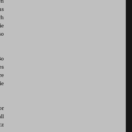
en
ns
ch
ie
so
Bo
es
re
ie
or
ll
tz