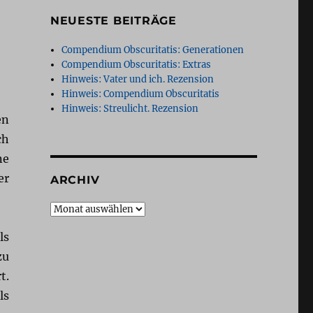
NEUESTE BEITRÄGE
Compendium Obscuritatis: Generationen
Compendium Obscuritatis: Extras
Hinweis: Vater und ich. Rezension
Hinweis: Compendium Obscuritatis
Hinweis: Streulicht. Rezension
en
ch
ne
er
ARCHIV
Archiv
ls
zu
t.
ls