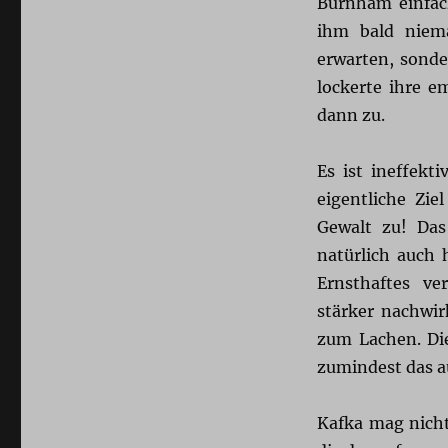
Burnham einfach
ihm bald niem
erwarten, sonde
lockerte ihre e
dann zu.
Es ist ineffekt
eigentliche Zie
Gewalt zu! Das
natürlich auch 
Ernsthaftes ve
stärker nachwir
zum Lachen. Die
zumindest das 
Kafka mag nicht