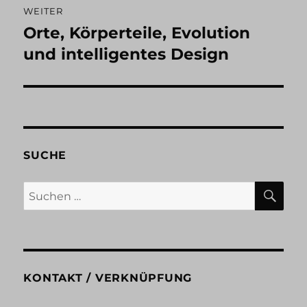
WEITER
Orte, Körperteile, Evolution
Nächster
Beitrag:
und intelligentes Design
SUCHE
SU
Suchen
nach:
KONTAKT / VERKNÜPFUNG