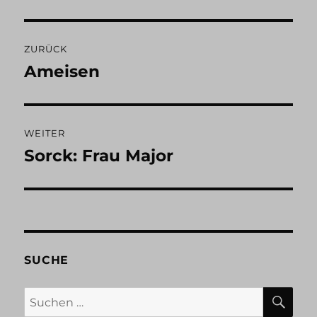
Beitragsnavigation
ZURÜCK
Ameisen
Vorheriger
Beitrag:
WEITER
Sorck: Frau Major
Nächster
Beitrag:
SUCHE
SU
Suchen
nach: