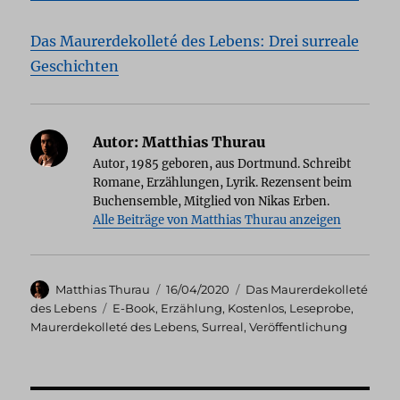
Das Maurerdekolleté des Lebens: Drei surreale
Geschichten
Autor:
Matthias Thurau
Autor, 1985 geboren, aus Dortmund. Schreibt
Romane, Erzählungen, Lyrik. Rezensent beim
Buchensemble, Mitglied von Nikas Erben.
Alle Beiträge von Matthias Thurau anzeigen
Autor
Veröffentlicht
Kategorien
Matthias Thurau
16/04/2020
Das Maurerdekolleté
am
Schlagwörter
des Lebens
E-Book
,
Erzählung
,
Kostenlos
,
Leseprobe
,
Maurerdekolleté des Lebens
,
Surreal
,
Veröffentlichung