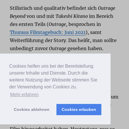
Stilistisch und qualitativ befindet sich
Outrage
Beyond
von und mit
Takeshi Kitano
im Bereich
des ersten Teils (
Outrage
, besprochen in
Thuraus Filmtagebuch: Juni 2021
), samt
Weiterführung der Story. Das heißt, man sollte
unbedingt zuvor
Outrage
gesehen haben.
Cookies helfen uns bei der Bereitstellung
The Avengers (Jahr: 2012)
unserer Inhalte und Dienste. Durch die
weitere Nutzung der Webseite stimmen Sie
der Verwendung von Cookies zu.
Endlich ist die lustige Schar weltrettender
Mehr erfahren
Marvel-Held*innen zusammengekommen, um
gemeinsam zu agieren. Damals war
Avengers
Cookies ablehnen
Cookies erlauben
ein Filmereignis, weil mehrere Filme mit
unterschiedlichen Hauptfiguren auf diesen
Film hingearbeitet haben. Heutzutage, was so