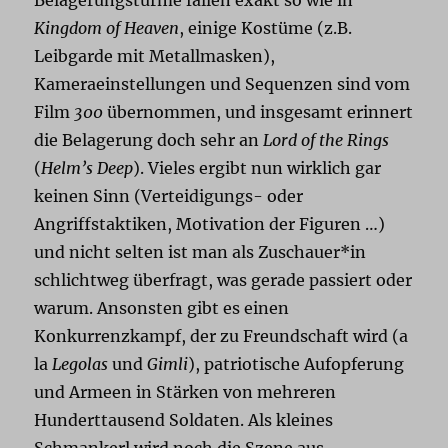
Kingdom of Heaven
, einige Kostüme (z.B.
Leibgarde mit Metallmasken),
Kameraeinstellungen und Sequenzen sind vom
Film
300
übernommen, und insgesamt erinnert
die Belagerung doch sehr an
Lord of the Rings
(
Helm’s Deep
). Vieles ergibt nun wirklich gar
keinen Sinn (Verteidigungs- oder
Angriffstaktiken, Motivation der Figuren …)
und nicht selten ist man als Zuschauer*in
schlichtweg überfragt, was gerade passiert oder
warum. Ansonsten gibt es einen
Konkurrenzkampf, der zu Freundschaft wird (a
la
Legolas
und
Gimli
), patriotische Aufopferung
und Armeen in Stärken von mehreren
Hunderttausend Soldaten. Als kleines
Schmankerl wird noch die Szene aus