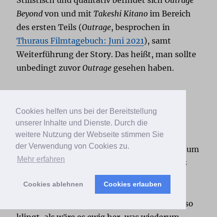
Beyond
von und mit
Takeshi Kitano
im Bereich
des ersten Teils (
Outrage
, besprochen in
Thuraus Filmtagebuch: Juni 2021
), samt
Weiterführung der Story. Das heißt, man sollte
unbedingt zuvor
Outrage
gesehen haben.
The Avengers (Jahr: 2012)
Cookies helfen uns bei der Bereitstellung
unserer Inhalte und Dienste. Durch die
weitere Nutzung der Webseite stimmen Sie
Endlich ist die lustige Schar weltrettender
der Verwendung von Cookies zu.
Marvel-Held*innen zusammengekommen, um
Mehr erfahren
gemeinsam zu agieren. Damals war
Avengers
ein Filmereignis, weil mehrere Filme mit
Cookies ablehnen
Cookies erlauben
unterschiedlichen Hauptfiguren auf diesen
Film hingearbeitet haben. Heutzutage, was so
klingt, als wäre es ewig her, was wiederum