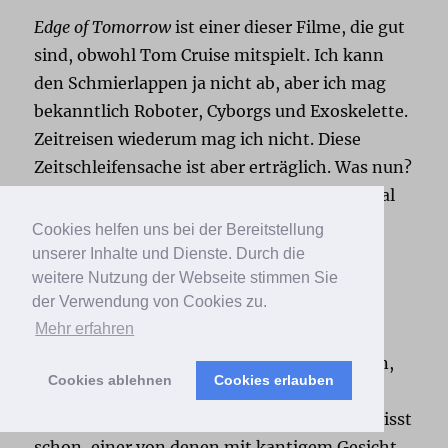
Edge of Tomorrow
ist einer dieser Filme, die gut
sind, obwohl Tom Cruise mitspielt. Ich kann
den Schmierlappen ja nicht ab, aber ich mag
bekanntlich Roboter, Cyborgs und Exoskelette.
Zeitreisen wiederum mag ich nicht. Diese
Zeitschleifensache ist aber erträglich. Was nun?
Ich war gut unterhalten. Das muss manchmal
reichen.
Cookies helfen uns bei der Bereitstellung
unserer Inhalte und Dienste. Durch die
weitere Nutzung der Webseite stimmen Sie
The Cold Light of Day
der Verwendung von Cookies zu.
Mehr erfahren
Offenbar spielt
Bruce Willis
auch Nebenrollen,
Cookies ablehnen
Cookies erlauben
wenn seine Karriere am krepieren ist, und
unterstützt diesen Superman-Jungen, ihr wisst
schon, einer von denen mit kantigem Gesicht