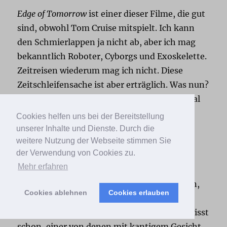
Edge of Tomorrow
ist einer dieser Filme, die gut
sind, obwohl Tom Cruise mitspielt. Ich kann
den Schmierlappen ja nicht ab, aber ich mag
bekanntlich Roboter, Cyborgs und Exoskelette.
Zeitreisen wiederum mag ich nicht. Diese
Zeitschleifensache ist aber erträglich. Was nun?
Ich war gut unterhalten. Das muss manchmal
reichen.
Cookies helfen uns bei der Bereitstellung
unserer Inhalte und Dienste. Durch die
weitere Nutzung der Webseite stimmen Sie
The Cold Light of Day
der Verwendung von Cookies zu.
Mehr erfahren
Offenbar spielt
Bruce Willis
auch Nebenrollen,
Cookies ablehnen
Cookies erlauben
wenn seine Karriere am krepieren ist, und
unterstützt diesen Superman-Jungen, ihr wisst
schon, einer von denen mit kantigem Gesicht