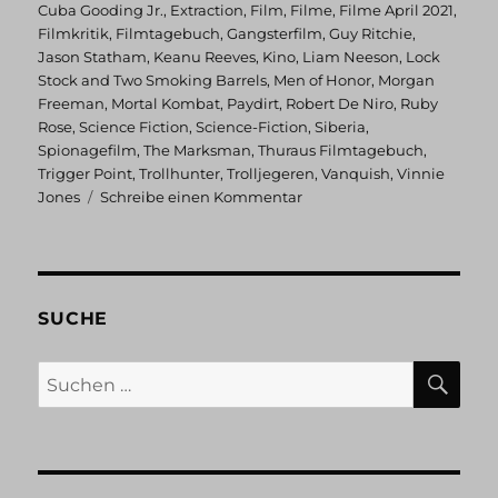
Cuba Gooding Jr.
,
Extraction
,
Film
,
Filme
,
Filme April 2021
,
Filmkritik
,
Filmtagebuch
,
Gangsterfilm
,
Guy Ritchie
,
Jason Statham
,
Keanu Reeves
,
Kino
,
Liam Neeson
,
Lock
Stock and Two Smoking Barrels
,
Men of Honor
,
Morgan
Freeman
,
Mortal Kombat
,
Paydirt
,
Robert De Niro
,
Ruby
Rose
,
Science Fiction
,
Science-Fiction
,
Siberia
,
Spionagefilm
,
The Marksman
,
Thuraus Filmtagebuch
,
Trigger Point
,
Trollhunter
,
Trolljegeren
,
Vanquish
,
Vinnie
zu
Jones
Schreibe einen Kommentar
Thuraus
Filmtagebuch:
April
2021
SUCHE
SU
Suchen
nach: