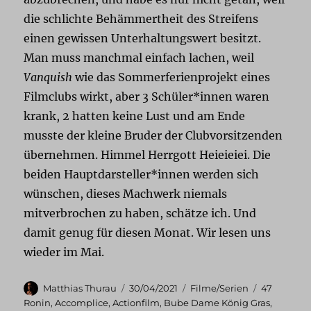
die schlichte Behämmertheit des Streifens
einen gewissen Unterhaltungswert besitzt.
Man muss manchmal einfach lachen, weil
Vanquish
wie das Sommerferienprojekt eines
Filmclubs wirkt, aber 3 Schüler*innen waren
krank, 2 hatten keine Lust und am Ende
musste der kleine Bruder der Clubvorsitzenden
übernehmen. Himmel Herrgott Heieieiei. Die
beiden Hauptdarsteller*innen werden sich
wünschen, dieses Machwerk niemals
mitverbrochen zu haben, schätze ich. Und
damit genug für diesen Monat. Wir lesen uns
wieder im Mai.
Autor
Veröffentlicht
Kategorien
Schlagwört
Matthias Thurau
30/04/2021
Filme/Serien
47
am
Ronin
,
Accomplice
,
Actionfilm
,
Bube Dame König Gras
,