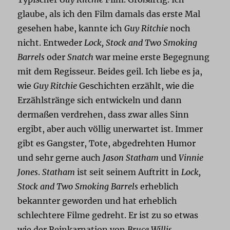
glaube, als ich den Film damals das erste Mal
gesehen habe, kannte ich
Guy Ritchie
noch
nicht. Entweder
Lock, Stock and Two Smoking
Barrels
oder
Snatch
war meine erste Begegnung
mit dem Regisseur. Beides geil. Ich liebe es ja,
wie
Guy Ritchie
Geschichten erzählt, wie die
Erzählstränge sich entwickeln und dann
dermaßen verdrehen, dass zwar alles Sinn
ergibt, aber auch völlig unerwartet ist. Immer
gibt es Gangster, Tote, abgedrehten Humor
und sehr gerne auch
Jason Statham
und
Vinnie
Jones
.
Statham
ist seit seinem Auftritt in
Lock,
Stock and Two Smoking Barrels
erheblich
bekannter geworden und hat erheblich
schlechtere Filme gedreht. Er ist zu so etwas
wie der Reinkarnation von
Bruce Willis
‚