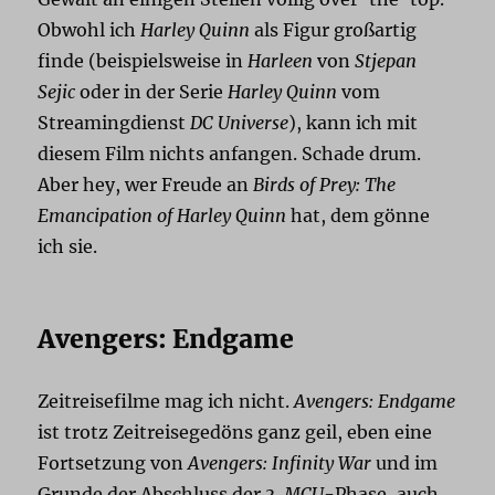
Obwohl ich
Harley Quinn
als Figur großartig
finde (beispielsweise in
Harleen
von
Stjepan
Sejic
oder in der Serie
Harley Quinn
vom
Streamingdienst
DC Universe
), kann ich mit
diesem Film nichts anfangen. Schade drum.
Aber hey, wer Freude an
Birds of Prey: The
Emancipation of Harley Quinn
hat, dem gönne
ich sie.
Avengers: Endgame
Zeitreisefilme mag ich nicht.
Avengers: Endgame
ist trotz Zeitreisegedöns ganz geil, eben eine
Fortsetzung von
Avengers: Infinity War
und im
Grunde der Abschluss der 3.
MCU
-Phase, auch