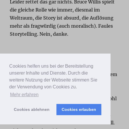
Leider rettet das gar nichts. Bruce Willis spielt
die gleiche Rolle wie immer, diesmal im
Weltraum, die Story ist absurd, die Auflösung
mehr als fragwürdig (auch moralisch). Faules
Storytelling. Nein, danke.
I Care A Lot
Cookies helfen uns bei der Bereitstellung
unserer Inhalte und Dienste. Durch die
Dieser Film hat mich wütend gemacht aus dem
weitere Nutzung der Webseite stimmen Sie
simplen Grund, dass alle wichtigen Figuren
der Verwendung von Cookies zu.
furchtbare Menschen sind. Dass die
Mehr erfahren
Protagonistin als Heldin verkauft wird, obwohl
sie wehrlose Menschen ausbeutet, wird nur
Cookies ablehnen
Cookies erlauben
wenig abgefedert durch den Gedanken, dass
man als Zuschauer*in kritisch zuschauen soll.