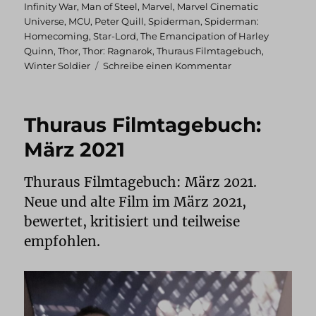
Infinity War
,
Man of Steel
,
Marvel
,
Marvel Cinematic
Universe
,
MCU
,
Peter Quill
,
Spiderman
,
Spiderman:
Homecoming
,
Star-Lord
,
The Emancipation of Harley
Quinn
,
Thor
,
Thor: Ragnarok
,
Thuraus Filmtagebuch
,
zu
Winter Soldier
Schreibe einen Kommentar
Thuraus
Filmtagebuch:
August
Thuraus Filmtagebuch:
2021
März 2021
Thuraus Filmtagebuch: März 2021.
Neue und alte Film im März 2021,
bewertet, kritisiert und teilweise
empfohlen.