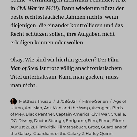
in
Civil War
im
MCU
). Dann wiederum nützt der
beste rechtsstaatliche Rahmen nichts, wenn
diejenigen, die einander kontrollieren und das
Recht schützen sollen, ihre Aufgaben nicht
erledigen können oder wollen.
Okay. Wie sind wir hierhin geraten? Der Film
Man of Steel
ist trotz völlig anachronistischem
Titel unterhaltsam. Kann man gucken, muss
man nicht.
Autor
Veröffentlicht
Kategorien
Schlagwört
Matthias Thurau
31/08/2021
Filme/Serien
Age of
am
Ultron
,
Ant-Man
,
Ant-Man and the Wasp
,
Avengers
,
Birds
of Prey
,
Black Panther
,
Captain America
,
Civil War
,
Cruella
,
DC
,
Disney
,
Doctor Strange
,
Endgame
,
Film
,
Filme
,
Filme
August 2021
,
Filmkritik
,
Filmtagebuch
,
Groot
,
Guardians of
the Galaxy
,
Guardians of the Galaxy 2
,
Harley Quinn
,