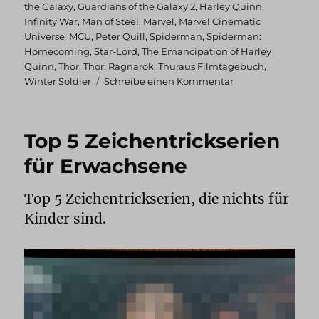
the Galaxy
,
Guardians of the Galaxy 2
,
Harley Quinn
,
Infinity War
,
Man of Steel
,
Marvel
,
Marvel Cinematic
Universe
,
MCU
,
Peter Quill
,
Spiderman
,
Spiderman:
Homecoming
,
Star-Lord
,
The Emancipation of Harley
Quinn
,
Thor
,
Thor: Ragnarok
,
Thuraus Filmtagebuch
,
zu
Winter Soldier
Schreibe einen Kommentar
Thuraus
Filmtagebuch:
August
Top 5 Zeichentrickserien
2021
für Erwachsene
Top 5 Zeichentrickserien, die nichts für
Kinder sind.