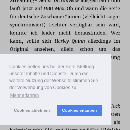
Streaming-Dienst
DC Universe
ausgestrahlt und
läuft jetzt auf
HBO Max
. Ob und wann die Serie
für deutsche Zuschauer*innen (vielleicht sogar
synchronisiert) leichter verfügbar sein wird,
konnte ich leider nicht herausfinden. Wer
kann, sollte sich
Harley Quinn
allerdings im
Original ansehen, allein schon um das
komplette Spektrum der witzigen Darstellung
Banes mitzubekommen.
Cookies helfen uns bei der Bereitstellung
unserer Inhalte und Dienste. Durch die
weitere Nutzung der Webseite stimmen Sie
der Verwendung von Cookies zu.
1. BoJack Horseman
Mehr erfahren
Wieder Kult und zwar absolut zu Recht.
BoJack
Cookies ablehnen
Cookies erlauben
Horseman
ist auf Ebene der schieren
Verrücktheit weniger überladen als