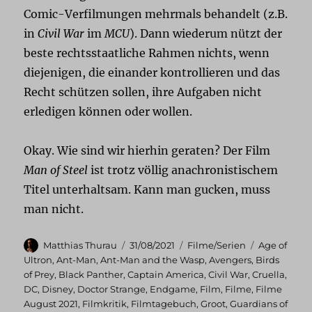
Comic-Verfilmungen mehrmals behandelt (z.B.
in
Civil War
im
MCU
). Dann wiederum nützt der
beste rechtsstaatliche Rahmen nichts, wenn
diejenigen, die einander kontrollieren und das
Recht schützen sollen, ihre Aufgaben nicht
erledigen können oder wollen.
Okay. Wie sind wir hierhin geraten? Der Film
Man of Steel
ist trotz völlig anachronistischem
Titel unterhaltsam. Kann man gucken, muss
man nicht.
Autor
Veröffentlicht
Kategorien
Schlagwört
Matthias Thurau
31/08/2021
Filme/Serien
Age of
am
Ultron
,
Ant-Man
,
Ant-Man and the Wasp
,
Avengers
,
Birds
of Prey
,
Black Panther
,
Captain America
,
Civil War
,
Cruella
,
DC
,
Disney
,
Doctor Strange
,
Endgame
,
Film
,
Filme
,
Filme
August 2021
,
Filmkritik
,
Filmtagebuch
,
Groot
,
Guardians of