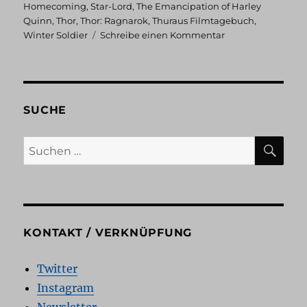
Homecoming
,
Star-Lord
,
The Emancipation of Harley
Quinn
,
Thor
,
Thor: Ragnarok
,
Thuraus Filmtagebuch
,
zu
Winter Soldier
Schreibe einen Kommentar
Thuraus
Filmtagebuch:
August
2021
SUCHE
SU
Suchen
nach:
KONTAKT / VERKNÜPFUNG
Twitter
Instagram
Newsletter