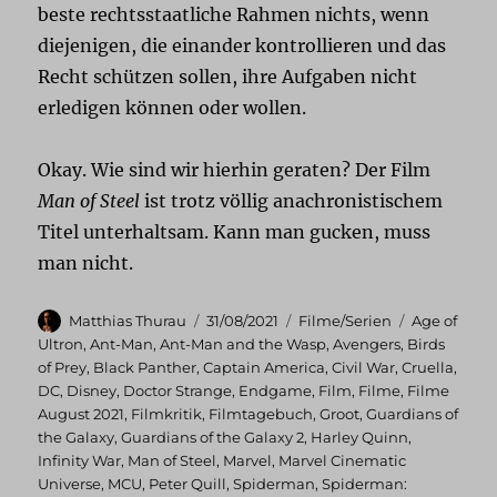
beste rechtsstaatliche Rahmen nichts, wenn
diejenigen, die einander kontrollieren und das
Recht schützen sollen, ihre Aufgaben nicht
erledigen können oder wollen.
Okay. Wie sind wir hierhin geraten? Der Film
Man of Steel
ist trotz völlig anachronistischem
Titel unterhaltsam. Kann man gucken, muss
man nicht.
Autor
Veröffentlicht
Kategorien
Schlagwört
Matthias Thurau
31/08/2021
Filme/Serien
Age of
am
Ultron
,
Ant-Man
,
Ant-Man and the Wasp
,
Avengers
,
Birds
of Prey
,
Black Panther
,
Captain America
,
Civil War
,
Cruella
,
DC
,
Disney
,
Doctor Strange
,
Endgame
,
Film
,
Filme
,
Filme
August 2021
,
Filmkritik
,
Filmtagebuch
,
Groot
,
Guardians of
the Galaxy
,
Guardians of the Galaxy 2
,
Harley Quinn
,
Infinity War
,
Man of Steel
,
Marvel
,
Marvel Cinematic
Universe
,
MCU
,
Peter Quill
,
Spiderman
,
Spiderman: