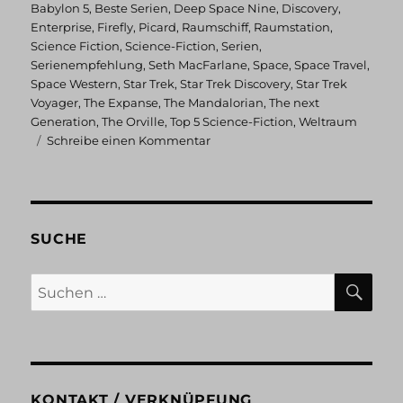
am
Babylon 5
,
Beste Serien
,
Deep Space Nine
,
Discovery
,
Enterprise
,
Firefly
,
Picard
,
Raumschiff
,
Raumstation
,
Science Fiction
,
Science-Fiction
,
Serien
,
Serienempfehlung
,
Seth MacFarlane
,
Space
,
Space Travel
,
Space Western
,
Star Trek
,
Star Trek Discovery
,
Star Trek
Voyager
,
The Expanse
,
The Mandalorian
,
The next
Generation
,
The Orville
,
Top 5 Science-Fiction
,
Weltraum
zu
Schreibe einen Kommentar
Top
5
Science-
Fiction
Serien
SUCHE
im
Weltraum
SU
Suchen
nach:
KONTAKT / VERKNÜPFUNG