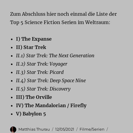
Zum Abschluss hier noch einmal die Liste der
Top 5 Science Fiction Serien im Weltraum:
I) The Expanse
II) Star Trek
II.1) Star Trek: The Next Generation
II.2) Star Trek: Voyager
II.3) Star Trek: Picard
II.4) Star Trek: Deep Space Nine
II.5) Star Trek: Discovery
III) The Orville
IV) The Mandalorian / Firefly
V) Babylon 5
Autor
Veröffentlicht
Kategorien
Schlagwört
Matthias Thurau
12/05/2021
Filme/Serien