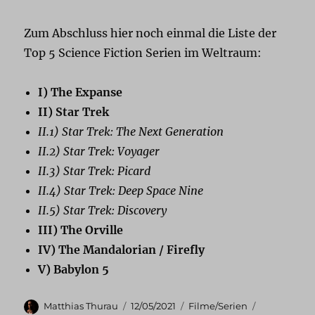
Zum Abschluss hier noch einmal die Liste der
Top 5 Science Fiction Serien im Weltraum:
I) The Expanse
II) Star Trek
II.1) Star Trek: The Next Generation
II.2) Star Trek: Voyager
II.3) Star Trek: Picard
II.4) Star Trek: Deep Space Nine
II.5) Star Trek: Discovery
III) The Orville
IV) The Mandalorian / Firefly
V) Babylon 5
Autor
Veröffentlicht
Kategorien
Schlagwört
Matthias Thurau
12/05/2021
Filme/Serien