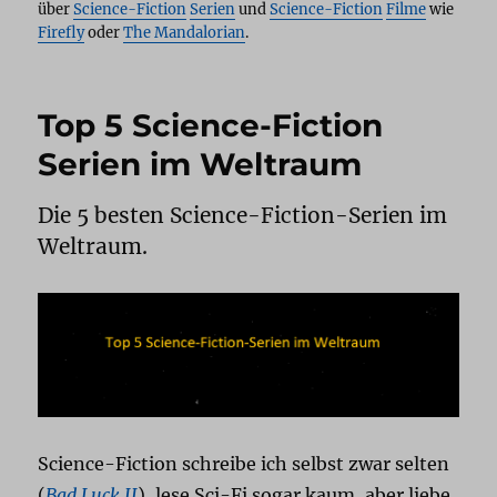
über
Science-Fiction
Serien
und
Science-Fiction
Filme
wie
Firefly
oder
The Mandalorian
.
Top 5 Science-Fiction
Serien im Weltraum
Die 5 besten Science-Fiction-Serien im
Weltraum.
Science-Fiction schreibe ich selbst zwar selten
(
Bad Luck II
), lese Sci-Fi sogar kaum, aber liebe