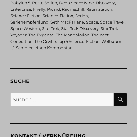
am
Babylon 5
,
Beste Serien
,
Deep Space Nine
,
Discovery
,
Enterprise
,
Firefly
,
Picard
,
Raumschiff
,
Raumstation
,
Science Fiction
,
Science-Fiction
,
Serien
,
Serienempfehlung
,
Seth MacFarlane
,
Space
,
Space Travel
,
Space Western
,
Star Trek
,
Star Trek Discovery
,
Star Trek
Voyager
,
The Expanse
,
The Mandalorian
,
The next
Generation
,
The Orville
,
Top 5 Science-Fiction
,
Weltraum
zu
Schreibe einen Kommentar
Top
5
Science-
Fiction
Serien
SUCHE
im
Weltraum
SU
Suchen
nach:
KONTAKT / VERKNÜPFUNG