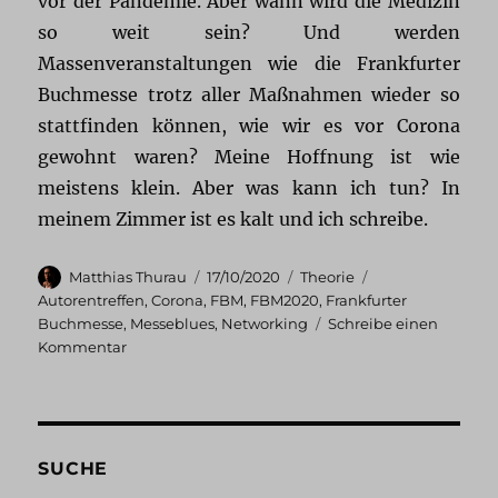
vor der Pandemie. Aber wann wird die Medizin
so weit sein? Und werden
Massenveranstaltungen wie die Frankfurter
Buchmesse trotz aller Maßnahmen wieder so
stattfinden können, wie wir es vor Corona
gewohnt waren? Meine Hoffnung ist wie
meistens klein. Aber was kann ich tun? In
meinem Zimmer ist es kalt und ich schreibe.
Autor
Veröffentlicht
Kategorien
Schlagwörter
Matthias Thurau
17/10/2020
Theorie
am
Autorentreffen
,
Corona
,
FBM
,
FBM2020
,
Frankfurter
Buchmesse
,
Messeblues
,
Networking
Schreibe einen
zu
Kommentar
Messeblues:
Frankfurt
ohne
Frankfurt
SUCHE