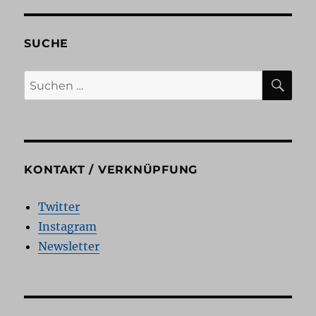
Gastbeitrag
SUCHE
SU
Suchen
nach:
KONTAKT / VERKNÜPFUNG
Twitter
Instagram
Newsletter