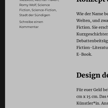
Romy Wolf
,
Science
Fiction
,
Science-Fiction
,
Wie der Name ber
Stadt der Sündigen
Welten, und zwa
Schreibe einen
zu
Kommentar
Fiction. Sie ers
Literaturzeitschrift:
Kurzgeschichten
Queer*Welten
Debattenbeiträg
Fiction-Literatur
E-Book.
Design d
Für euer Geld b
cm x 15 cm. Das
Künstler*in. An