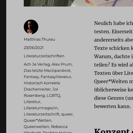
Neulich habe ich
testen. Einersei
Autor
Matthias Thurau
andererseits ab
Veröffentlicht
23/06/2021
Texte schicken 
am
Kategorien
Literaturzeitschriften
Warum, dachte i
Schlagwörter
Ach Je Verlag
,
Alex Prum
,
teilen? Es wird 
Das letzte Marzipanbrot
,
Texten über Lite
Fantasy
,
Fantasyliteratur
,
Queer*Welten mi
Historisch korrekte
Drachenreiter
,
Jol
üblicherweise ke
Rosenberg
,
LGBTQ
,
diese Genres (un
Literatur
,
bewerten kann.
Literaturmagazin
,
Literaturzeitschrift
,
queer
,
Queer*Welten
,
Queerwelten
,
Rebecca
Konzept 
Westkott
,
Rechter Haken
,