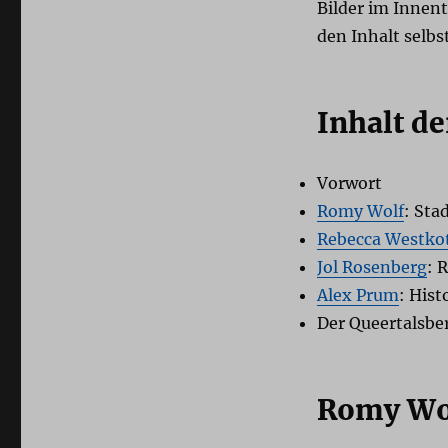
Bilder im Innent
den Inhalt selbs
Inhalt d
Vorwort
Romy Wolf
: Sta
Rebecca Westko
Jol Rosenberg
: 
Alex Prum
: Hist
Der Queertalsbe
Romy Wol