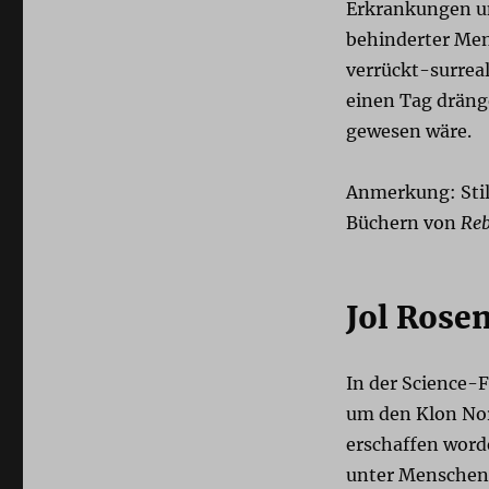
Erkrankungen un
behinderter Men
verrückt-surreal
einen Tag dräng
gewesen wäre.
Anmerkung: Stil 
Büchern von
Reb
Jol Rose
In der Science-
um den Klon Nori
erschaffen word
unter Menschen 