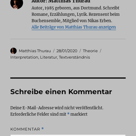
Autor:
Matthias Thurau
Autor, 1985 geboren, aus Dortmund. Schreibt
Romane, Erzählungen, Lyrik. Rezensent beim
Buchensemble, Mitglied von Nikas Erben.
Alle Beiträge von Matthias Thurau anzeigen
Autor
Veröffentlicht
Kategorien
Schlagwörter
Matthias Thurau
28/01/2020
Theorie
am
Interpretation
,
Literatur
,
Textverständnis
Schreibe einen Kommentar
Deine E-Mail-Adresse wird nicht veröffentlicht.
Erforderliche Felder sind mit
*
markiert
KOMMENTAR
*