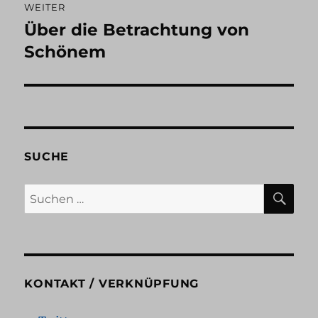
WEITER
Über die Betrachtung von
Nächster
Beitrag:
Schönem
SUCHE
SU
Suchen
nach:
KONTAKT / VERKNÜPFUNG