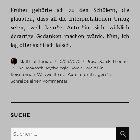
Früher gehörte ich zu den Schülern, die
glaubten, dass all die Interpretationen Unfug
seien, weil kein*e Autor*in sich wirklich
derartige Gedanken machen würde. Nun, ich
lag offensichtlich falsch.
Autor
Veröffentlicht
Kategorien
Matthias Thurau
10/04/2020
Prosa
,
Sorck
,
Theorie
am
Schlagwörter
Eva
,
Mokosch
,
Mythologie
,
Sorck
,
Sorck: Ein
Reiseroman
,
Was wollte der Autor damit sagen?
zu
Schreibe einen Kommentar
Sorck:
Eva
SUCHE
SU
Suchen