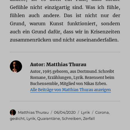
Gefühle nicht einzigartig sind. Was ich fühle,
fühlen auch andere. Das ist nicht nur der
Grund, warum Kunst funktioniert, sondern
auch ein Grund dafür, dass wir in Krisenzeiten
zusammenrücken und nicht auseinanderfallen.
Autor:
Matthias Thurau
Autor, 1985 geboren, aus Dortmund. Schreibt
Romane, Erzählungen, Lyrik. Rezensent beim
Buchensemble, Mitglied von Nikas Erben.
Alle Beiträge von Matthias Thurau anzeigen
Autor
Veröffentlicht
Kategorien
Schlagwörter
Matthias Thurau
06/04/2020
Lyrik
Corona
,
am
gedicht
,
Lyrik
,
Quarantäne
,
Schreiben
,
Zerfall