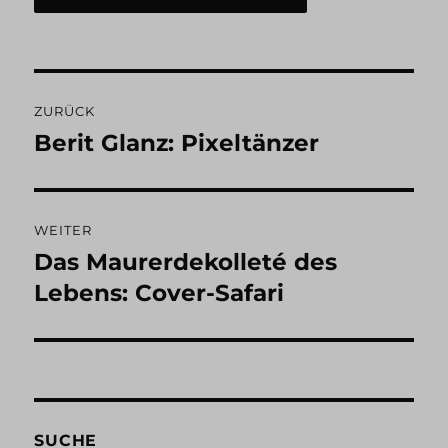
Beitragsnavigation
ZURÜCK
Berit Glanz: Pixeltänzer
Vorheriger
Beitrag:
WEITER
Das Maurerdekolleté des
Nächster
Beitrag:
Lebens: Cover-Safari
SUCHE