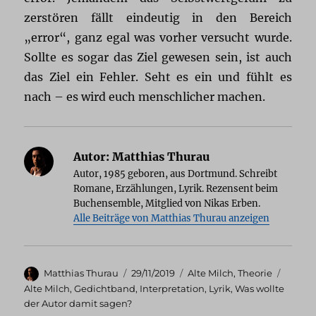
zerstören fällt eindeutig in den Bereich
„error“, ganz egal was vorher versucht wurde.
Sollte es sogar das Ziel gewesen sein, ist auch
das Ziel ein Fehler. Seht es ein und fühlt es
nach – es wird euch menschlicher machen.
Autor:
Matthias Thurau
Autor, 1985 geboren, aus Dortmund. Schreibt
Romane, Erzählungen, Lyrik. Rezensent beim
Buchensemble, Mitglied von Nikas Erben.
Alle Beiträge von Matthias Thurau anzeigen
Autor
Veröffentlicht
Kategorien
Schlag
Matthias Thurau
29/11/2019
Alte Milch
,
Theorie
am
Alte Milch
,
Gedichtband
,
Interpretation
,
Lyrik
,
Was wollte
der Autor damit sagen?