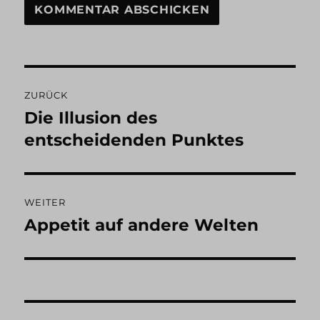
Beitragsnavigation
ZURÜCK
Die Illusion des
Vorheriger
Beitrag:
entscheidenden Punktes
WEITER
Appetit auf andere Welten
Nächster
Beitrag: