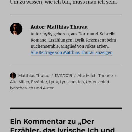
Um zu wissen, wie ich bin, muss man ich sein.
Autor:
Matthias Thurau
Autor, 1985 geboren, aus Dortmund. Schreibt
Romane, Erzählungen, Lyrik. Rezensent beim
Buchensemble, Mitglied von Nikas Erben.
Alle Beiträge von Matthias Thurau anzeigen
Autor
Veröffentlicht
Kategorien
Schlag
Matthias Thurau
12/11/2019
Alte Milch
,
Theorie
am
Alte Milch
,
Erzähler
,
Lyrik
,
Lyrisches Ich
,
Unterschied
lyrisches Ich und Autor
Ein Kommentar zu „Der
Erzähler, das lyrische Ich und