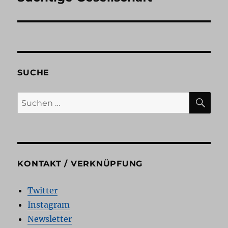
Beitrag:
SUCHE
SU
Suchen
nach:
KONTAKT / VERKNÜPFUNG
Twitter
Instagram
Newsletter