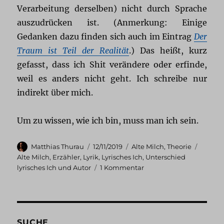
Verarbeitung derselben) nicht durch Sprache
auszudrücken ist. (Anmerkung: Einige
Gedanken dazu finden sich auch im Eintrag
Der
Traum ist Teil der Realität
.) Das heißt, kurz
gefasst, dass ich Shit verändere oder erfinde,
weil es anders nicht geht. Ich schreibe nur
indirekt über mich.
Um zu wissen, wie ich bin, muss man ich sein.
Autor
Veröffentlicht
Kategorien
Schlag
Matthias Thurau
12/11/2019
Alte Milch
,
Theorie
am
Alte Milch
,
Erzähler
,
Lyrik
,
Lyrisches Ich
,
Unterschied
zu
lyrisches Ich und Autor
1 Kommentar
Der
Erzähler,
das
lyrische
Ich
SUCHE