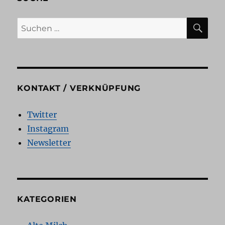
und
ich
SU
Suchen
nach:
KONTAKT / VERKNÜPFUNG
Twitter
Instagram
Newsletter
KATEGORIEN