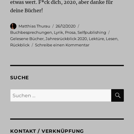
etwas wert. F*ck dich, 2020, aber danke für
deine Bücher!
Autor
Veröffentlicht
Kategorien
Matthias Thurau
26/12/2020
am
Schlagwört
Buchbesprechungen
,
Lyrik
,
Prosa
,
Selfpublishing
Gelesene Bücher
,
Jahresrückblick 2020
,
Lektüre
,
Lesen
,
zu
Rückblick
Schreibe einen Kommentar
Jahresrückblick
2020:
Gelesene
Bücher
SUCHE
SU
Suchen
nach:
KONTAKT / VERKNÜPFUNG