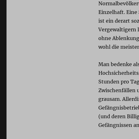
Normalbevölkerun
Einzelhaft. Eine
ist ein derart s
Vergewaltigern l
ohne Ablenkung m
wohl die meiste
Man bedenke als
Hochsicherheits
Stunden pro Tag 
Zwischenfällen 
grausam. Allerdi
Gefängnisbetrie
(und deren Bill
Gefängnissen an