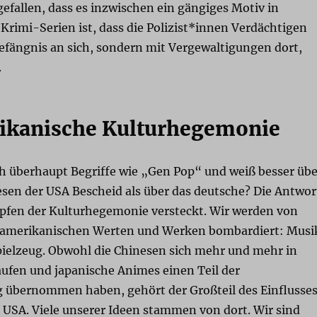
gefallen, dass es inzwischen ein gängiges Motiv in
rimi-Serien ist, dass die Polizist*innen Verdächtigen
efängnis an sich, sondern mit Vergewaltigungen dort,
.
ikanische Kulturhegemonie
 überhaupt Begriffe wie „Gen Pop“ und weiß besser übe
sen der USA Bescheid als über das deutsche? Die Antwor
mpfen der Kulturhegemonie versteckt. Wir werden von
 amerikanischen Werten und Werken bombardiert: Musi
Spielzeug. Obwohl die Chinesen sich mehr und mehr in
ufen und japanische Animes einen Teil der
 übernommen haben, gehört der Großteil des Einflusse
USA. Viele unserer Ideen stammen von dort. Wir sind