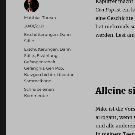
Kaputter macht 
Gen Pop
ist ein 
Autor
Matthias Thurau
eine Geschichte
Veröffentlicht
20/01/2021
hat mehrmals so
am
Kategorien
Erschütterungen. Dann
werden. Lest am
Stille.
Schlagwörter
Erschütterungen. Dann
Stille.
,
Erzählung
,
Gefangenschaft
,
Gefängnis
,
Gen Pop
,
Kurzgeschichte
,
Literatur
,
Sammelband
Alleine s
Schreibe einen
zu
Kommentar
Erschütterungen.
Dann
Mike ist die Vors
Stille.:
arrogant, wenn w
Gen
und alle anderen
Pop
In meinem Teena