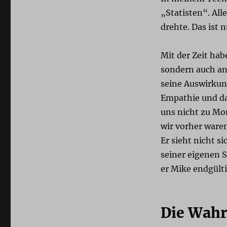
„Statisten“. All
drehte. Das ist
Mit der Zeit hab
sondern auch and
seine Auswirkun
Empathie und da
uns nicht zu Mo
wir vorher waren
Er sieht nicht s
seiner eigenen S
er Mike endgülti
Die Wahr