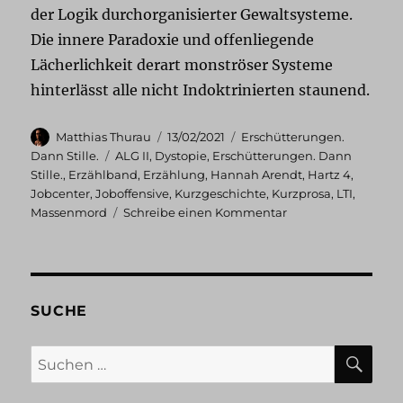
der Logik durchorganisierter Gewaltsysteme.
Die innere Paradoxie und offenliegende
Lächerlichkeit derart monströser Systeme
hinterlässt alle nicht Indoktrinierten staunend.
Autor
Veröffentlicht
Kategorien
Matthias Thurau
13/02/2021
Erschütterungen.
am
Schlagwörter
Dann Stille.
ALG II
,
Dystopie
,
Erschütterungen. Dann
Stille.
,
Erzählband
,
Erzählung
,
Hannah Arendt
,
Hartz 4
,
Jobcenter
,
Joboffensive
,
Kurzgeschichte
,
Kurzprosa
,
LTI
,
zu
Massenmord
Schreibe einen Kommentar
Erschütterungen.
Dann
Stille.:
Joboffensive
SUCHE
SU
Suchen
nach: