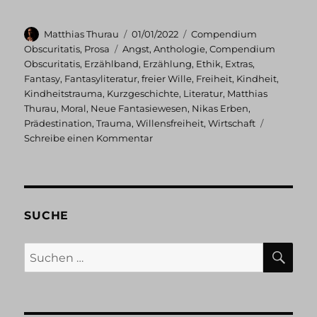
Autor
Veröffentlicht
Kategorien
Matthias Thurau
01/01/2022
Compendium
am
Schlagwörter
Obscuritatis
,
Prosa
Angst
,
Anthologie
,
Compendium
Obscuritatis
,
Erzählband
,
Erzählung
,
Ethik
,
Extras
,
Fantasy
,
Fantasyliteratur
,
freier Wille
,
Freiheit
,
Kindheit
,
Kindheitstrauma
,
Kurzgeschichte
,
Literatur
,
Matthias
Thurau
,
Moral
,
Neue Fantasiewesen
,
Nikas Erben
,
Prädestination
,
Trauma
,
Willensfreiheit
,
Wirtschaft
zu
Schreibe einen Kommentar
Compendium
Obscuritatis:
Extras
SUCHE
SU
Suchen
nach: