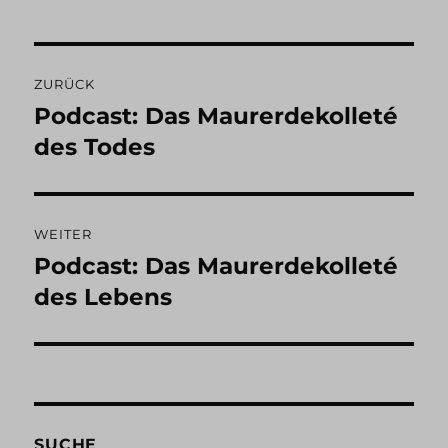
Beitragsnavigation
ZURÜCK
Podcast: Das Maurerdekolleté
Vorheriger
Beitrag:
des Todes
WEITER
Podcast: Das Maurerdekolleté
Nächster
Beitrag:
des Lebens
SUCHE