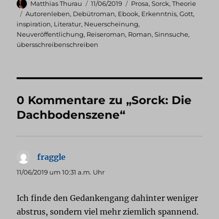
Autor
Veröffentlicht
Kategorien
Matthias Thurau
11/06/2019
Prosa
,
Sorck
,
Theorie
am
Schlagwörter
Autorenleben
,
Debütroman
,
Ebook
,
Erkenntnis
,
Gott
,
inspiration
,
Literatur
,
Neuerscheinung
,
Neuveröffentlichung
,
Reiseroman
,
Roman
,
Sinnsuche
,
übersschreibenschreiben
0 Kommentare zu „Sorck: Die
Dachbodenszene“
fraggle
sagt:
11/06/2019 um 10:31 a.m. Uhr
Ich finde den Gedankengang dahinter weniger
abstrus, sondern viel mehr ziemlich spannend.