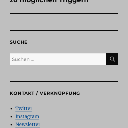
zu möglichen Triggern
SUCHE
SU
Suchen
nach:
KONTAKT / VERKNÜPFUNG
Twitter
Instagram
Newsletter