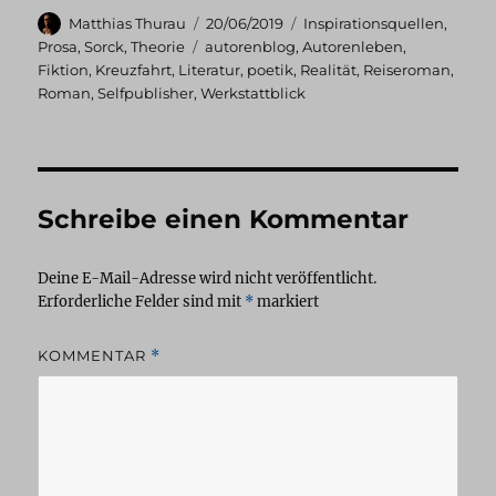
Autor
Veröffentlicht
Kategorien
Matthias Thurau
20/06/2019
Inspirationsquellen
,
am
Schlagwörter
Prosa
,
Sorck
,
Theorie
autorenblog
,
Autorenleben
,
Fiktion
,
Kreuzfahrt
,
Literatur
,
poetik
,
Realität
,
Reiseroman
,
Roman
,
Selfpublisher
,
Werkstattblick
Schreibe einen Kommentar
Deine E-Mail-Adresse wird nicht veröffentlicht.
Erforderliche Felder sind mit
*
markiert
KOMMENTAR
*