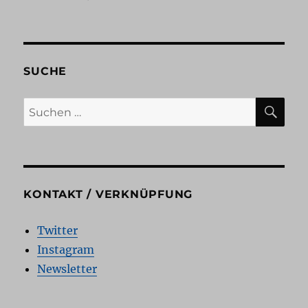
Hinweis:
Menschenkind.
Rezension
SUCHE
SU
Suchen
nach:
KONTAKT / VERKNÜPFUNG
Twitter
Instagram
Newsletter