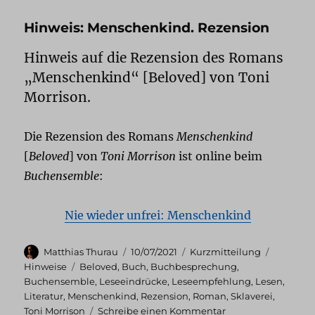
Hinweis: Menschenkind. Rezension
Hinweis auf die Rezension des Romans
„Menschenkind“ [Beloved] von Toni
Morrison.
Die Rezension des Romans
Menschenkind
[
Beloved
] von
Toni Morrison
ist online beim
Buchensemble
:
Nie wieder unfrei: Menschenkind
Autor
Veröffentlicht
Format
Kategori
Matthias Thurau
10/07/2021
Kurzmitteilung
am
Schlagwörter
Hinweise
Beloved
,
Buch
,
Buchbesprechung
,
Buchensemble
,
Leseeindrücke
,
Leseempfehlung
,
Lesen
,
Literatur
,
Menschenkind
,
Rezension
,
Roman
,
Sklaverei
,
zu
Toni Morrison
Schreibe einen Kommentar