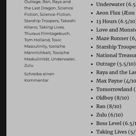
Outrage
,
Ran
,
Raya and
Underwater (6.5
the Last Dragon
,
Science
Aeon Flux (
Æon 
Fiction
,
Science-Fiction
,
Starship Troopers
,
Takeshi
13 Hours (6.5/10
Kitano
,
Taking Lives
,
Love and Monste
Thuraus Filmtagebuch
,
Maze Runner (6
Tom Holland
,
Toxic
Masculinity
,
toxische
Starship Trooper
Männlichkeit
,
Toxische
National Treasur
Maskulinität
,
Underwater
,
Outrage (5.5/10)
Zulu
Raya and the La
Schreibe einen
zu
Kommentar
Max Payne (4/10
Thuraus
Tomorrowland (
Filmtagebuch:
Oldboy (8/10)
Juni
2021
Ran (8/10)
Zulu (6/10)
Boss Level (6.5/
Taking Lives (5/