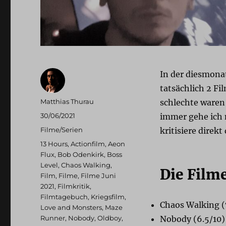
In der diesmon
tatsächlich 2 Fi
Autor
Matthias Thurau
schlechte waren
Veröffentlicht
30/06/2021
immer gehe ich 
am
Kategorien
Filme/Serien
kritisiere direkt
Schlagwörter
13 Hours
,
Actionfilm
,
Aeon
Flux
,
Bob Odenkirk
,
Boss
Level
,
Chaos Walking
,
Die Film
Film
,
Filme
,
Filme Juni
2021
,
Filmkritik
,
Filmtagebuch
,
Kriegsfilm
,
Chaos Walking (
Love and Monsters
,
Maze
Runner
,
Nobody
,
Oldboy
,
Nobody (6.5/10)