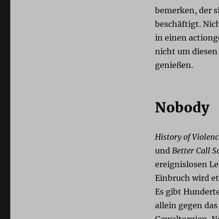
bemerken, der s
beschäftigt. Nic
in einen action
nicht um diese
genießen.
Nobody
History of Violenc
und
Better Call S
ereignislosen L
Einbruch wird e
Es gibt Hunderte
allein gegen das
Gewaltorgien.
N