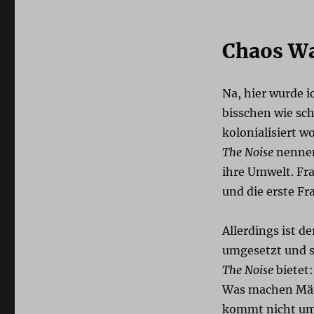
Chaos W
Na, hier wurde i
bisschen wie sc
kolonialisiert 
The Noise
nennen
ihre Umwelt. Fra
und die erste Fr
Allerdings ist d
umgesetzt und s
The Noise
bietet:
Was machen Män
kommt nicht umh