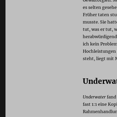
es selten gesehe
Früher taten st
musste. Sie hat
tut, was er tut,
herabwürdigende
ich kein Proble
Hochleistungen v
steht, liegt mit
Underwa
Underwater
fand 
fast 1:1 eine K
Rahmenhandlung