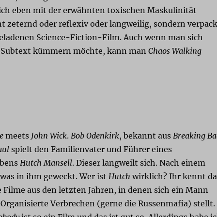
ich eben mit der erwähnten toxischen Maskulinität
ht zeternd oder reflexiv oder langweilig, sondern verpack
geladenen Science-Fiction-Film. Auch wenn man sich
n Subtext kümmern möchte, kann man
Chaos Walking
e
meets
John Wick
.
Bob Odenkirk
, bekannt aus
Breaking Ba
aul
spielt den Familienvater und Führer eines
ebens
Hutch Mansell
. Dieser langweilt sich. Nach einem
twas in ihm geweckt. Wer ist
Hutch
wirklich? Ihr kennt da
 Filme aus den letzten Jahren, in denen sich ein Mann
 Organisierte Verbrechen (gerne die Russenmafia) stellt.
obody
ist so ein Film und das ist gut so. Allerdings habe i