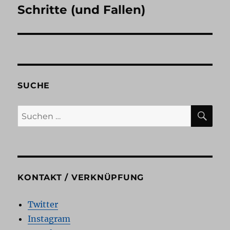
Schritte (und Fallen)
Nächster
Beitrag:
SUCHE
SU
Suchen
nach:
KONTAKT / VERKNÜPFUNG
Twitter
Instagram