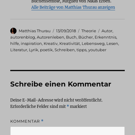
Buchensemble, Mitglied von Nikas Erben.
Alle Beiträge von Matthias Thurau anzeigen
Autor
Veröffentlicht
Kategorien
Schlagwörter
Matthias Thurau
13/09/2018
Theorie
Autor
,
am
autorenblog
,
Autorenleben
,
Buch
,
Bücher
,
Erkenntnis
,
hilfe
,
inspiration
,
Kreativ
,
Kreativität
,
Lebensweg
,
Lesen
,
Literatur
,
Lyrik
,
poetik
,
Schreiben
,
tipps
,
youtuber
Schreibe einen Kommentar
Deine E-Mail-Adresse wird nicht veröffentlicht.
Erforderliche Felder sind mit
*
markiert
KOMMENTAR
*