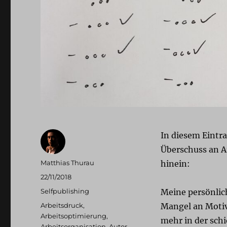
In diesem Eintra
Überschuss an A
Autor
Matthias Thurau
hinein:
Veröffentlicht
22/11/2018
am
Kategorien
Selfpublishing
Meine persönlich
Schlagwörter
Arbeitsdruck
,
Mangel an Motiv
Arbeitsoptimierung
,
mehr in der sch
Arbeitsorganisation
,
Autor
,