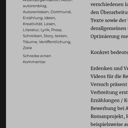
verschiedenen l
autorenblog
,
Autorenleben
,
Dortmund
,
den Überarbeit
Erzählung
,
Ideen
,
Texte sowie der
Kreativität
,
Lesen
,
derallgemeinen u
Literatur
,
Lyrik
,
Prosa
,
Schreiben
,
Story
,
texten
,
Optimierung mei
Träume
,
Veröffentlichung
,
Ziele
Konkret bedeutet
Schreibe einen
zu
Kommentar
Arbeitsdruck
Erdenken und Ve
und
Videos für die R
-
Versuch präsent
organisation:
eine
Verbreitung erst
Art
Erzählungen / K
Krise
Bewerbung bei A
Romanprojekt, R
beispielsweise 