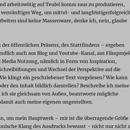
d arbeitswütig auf Teufel komm raus zu produzieren,
 vernünftiger Weg, um mittel- und langfristigerfolgreic
rbeiten sind keine Massenware, denke ich, nein, glaube
 der öffentlichen Präsens, des Stattfindens – ergeben
tändlich auch aus Blog und Youtube-Kanal, aus Filmproje
al Media Nutzung, nämlich in Form von Inspiration,
chreibübungen und Wechsel der Perspektive auf die
Wie klingt ein geschriebener Text vorgelesen? Wie kann
oder den Inhalt bildlich darstellen? Beschreibe ich meine
e ich sie gleichsam von Außen, beantworte mögliche
 damit auch meine eigenen ungestellten.
n, um mein Hauptwerk – mir ist die überragende Größe
ronische Klang des Ausdrucks bewusst – nicht nur nicht 