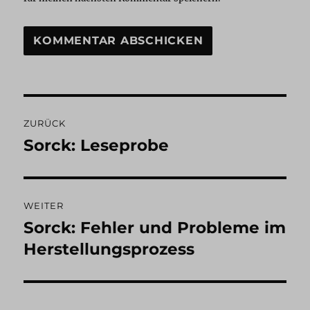
Beitragsnavigation
ZURÜCK
Sorck: Leseprobe
Vorheriger
Beitrag:
WEITER
Sorck: Fehler und Probleme im
Nächster
Beitrag:
Herstellungsprozess