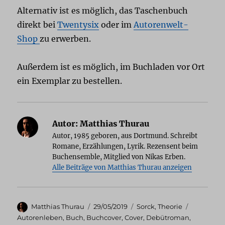
Alternativ ist es möglich, das Taschenbuch
direkt bei
Twentysix
oder im
Autorenwelt-
Shop
zu erwerben.
Außerdem ist es möglich, im Buchladen vor Ort
ein Exemplar zu bestellen.
Autor:
Matthias Thurau
Autor, 1985 geboren, aus Dortmund. Schreibt
Romane, Erzählungen, Lyrik. Rezensent beim
Buchensemble, Mitglied von Nikas Erben.
Alle Beiträge von Matthias Thurau anzeigen
Autor
Veröffentlicht
Kategorien
Schlagwör
Matthias Thurau
29/05/2019
Sorck
,
Theorie
am
Autorenleben
,
Buch
,
Buchcover
,
Cover
,
Debütroman
,