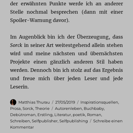
der erwähnten Punkte werde ich an anderer
Stelle nochmal besprechen (dann mit einer
Spoiler-Warnung davor).
Im Augenblick bin ich der Überzeugung, dass
Sorck
in seiner Art weitestgehend allein stehen
wird und meine nächsten und übernächsten
Projekte einen gänzlich anderen Stil haben
werden. Dennoch bin ich stolz auf das Ergebnis
und freue mich über jeden Leser und jede
Leserin.
Autor
Veröffentlicht
Kategorien
Matthias Thurau
27/05/2019
Inspirationsquellen
,
am
Schlagwörter
Prosa
,
Sorck
,
Theorie
Autorenleben
,
Buchbaby
,
Debütroman
,
Erstling
,
Literatur
,
poetik
,
Roman
,
Schreiben
,
Selfpublisher
,
Selfpublishing
Schreibe einen
zu
Kommentar
Sorck: