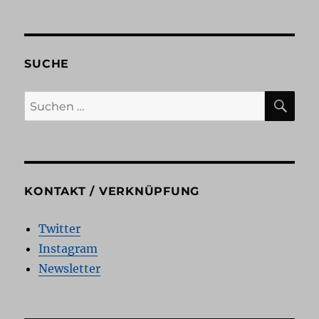
Unsortierte
Infos
zum
Debütroman
SUCHE
SU
Suchen
nach:
KONTAKT / VERKNÜPFUNG
Twitter
Instagram
Newsletter