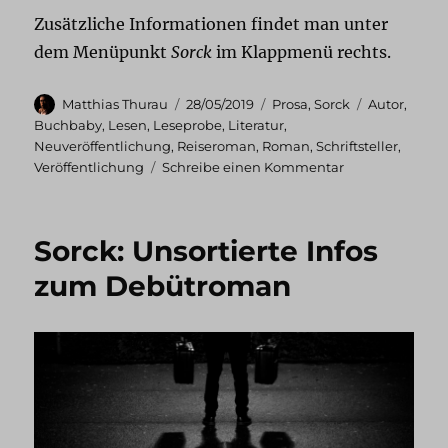
Zusätzliche Informationen findet man unter
dem Menüpunkt
Sorck
im Klappmenü rechts.
Autor
Veröffentlicht
Kategorien
Schlagwörte
Matthias Thurau
28/05/2019
Prosa
,
Sorck
Autor
,
am
Buchbaby
,
Lesen
,
Leseprobe
,
Literatur
,
Neuveröffentlichung
,
Reiseroman
,
Roman
,
Schriftsteller
,
zu
Veröffentlichung
Schreibe einen Kommentar
Sorck:
Leseprobe
Sorck: Unsortierte Infos
zum Debütroman