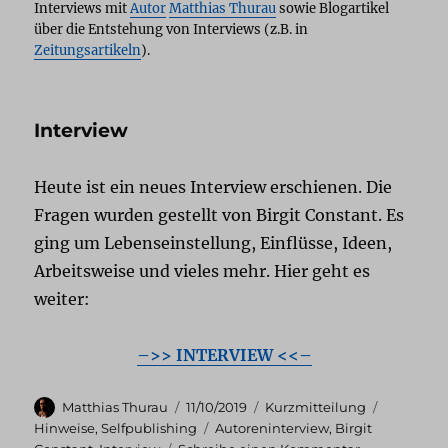
Interviews mit
Autor
Matthias Thurau
sowie Blogartikel
über die Entstehung von Interviews (z.B. in
Zeitungsartikeln
).
Interview
Heute ist ein neues Interview erschienen. Die
Fragen wurden gestellt von Birgit Constant. Es
ging um Lebenseinstellung, Einflüsse, Ideen,
Arbeitsweise und vieles mehr. Hier geht es
weiter:
–>> INTERVIEW <<–
Autor
Veröffentlicht
Format
Kategori
Matthias Thurau
11/10/2019
Kurzmitteilung
am
Schlagwörter
Hinweise
,
Selfpublishing
Autoreninterview
,
Birgit