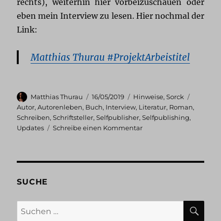
rechts), weiterhin hier vorbeizuschauen oder
eben mein Interview zu lesen. Hier nochmal der
Link:
Matthias Thurau #ProjektArbeistitel
Autor
Veröffentlicht
Kategorien
Schlagw
Matthias Thurau
16/05/2019
Hinweise
,
Sorck
am
Autor
,
Autorenleben
,
Buch
,
Interview
,
Literatur
,
Roman
,
Schreiben
,
Schriftsteller
,
Selfpublisher
,
Selfpublishing
,
zu
Updates
Schreibe einen Kommentar
Interview
und
Update
SUCHE
SU
Suchen