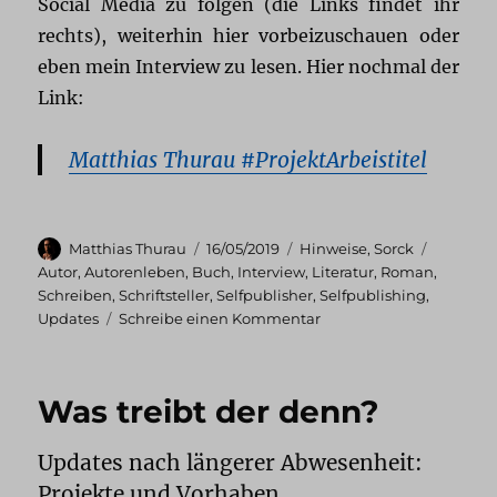
Social Media zu folgen (die Links findet ihr
rechts), weiterhin hier vorbeizuschauen oder
eben mein Interview zu lesen. Hier nochmal der
Link:
Matthias Thurau #ProjektArbeistitel
Autor
Veröffentlicht
Kategorien
Schlagw
Matthias Thurau
16/05/2019
Hinweise
,
Sorck
am
Autor
,
Autorenleben
,
Buch
,
Interview
,
Literatur
,
Roman
,
Schreiben
,
Schriftsteller
,
Selfpublisher
,
Selfpublishing
,
zu
Updates
Schreibe einen Kommentar
Interview
und
Update
Was treibt der denn?
Updates nach längerer Abwesenheit:
Projekte und Vorhaben.