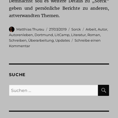
Demnächst soll es weitere Details zu „Sorck“
geben und persönliche Berichte zu anderen,
artverwandten Themen.
Autor
Veröffentlicht
Kategorien
Schlagwörter
Matthias Thurau
27/03/2019
Sorck
Arbeit
,
Autor
,
am
Autorenleben
,
Dortmund
,
LitCamp
,
Literatur
,
Roman
,
Schreiben
,
Überarbeitung
,
Updates
Schreibe einen
zu
Kommentar
Was
treibt
der
denn?
SUCHE
SU
Suchen
nach: