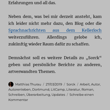
Erfahrungen und all das.
Neben dem, was bei mir derzeit ansteht, kam
ich leider nicht mehr dazu, den Blog oder die
Sprachnachrichten aus dem Kellerloch
weiterzuführen. Allerdings gelobe ich,
zukünftig wieder Raum dafür zu schaffen.
Demnächst soll es weitere Details zu „Sorck“
geben und persönliche Berichte zu anderen,
artverwandten Themen.
Autor
Veröffentlicht
Kategorien
Schlagwörter
Matthias Thurau
27/03/2019
Sorck
Arbeit
,
Autor
,
am
Autorenleben
,
Dortmund
,
LitCamp
,
Literatur
,
Roman
,
Schreiben
,
Überarbeitung
,
Updates
Schreibe einen
zu
Kommentar
Was
treibt