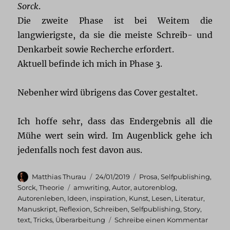
Sorck
.
Die zweite Phase ist bei Weitem die
langwierigste, da sie die meiste Schreib- und
Denkarbeit sowie Recherche erfordert.
Aktuell befinde ich mich in Phase 3.
Nebenher wird übrigens das Cover gestaltet.
Ich hoffe sehr, dass das Endergebnis all die
Mühe wert sein wird. Im Augenblick gehe ich
jedenfalls noch fest davon aus.
Autor
Veröffentlicht
Kategorien
Matthias Thurau
24/01/2019
Prosa
,
Selfpublishing
,
am
Schlagwörter
Sorck
,
Theorie
amwriting
,
Autor
,
autorenblog
,
Autorenleben
,
Ideen
,
inspiration
,
Kunst
,
Lesen
,
Literatur
,
Manuskript
,
Reflexion
,
Schreiben
,
Selfpublishing
,
Story
,
zu
text
,
Tricks
,
Überarbeitung
Schreibe einen Kommentar
Manus