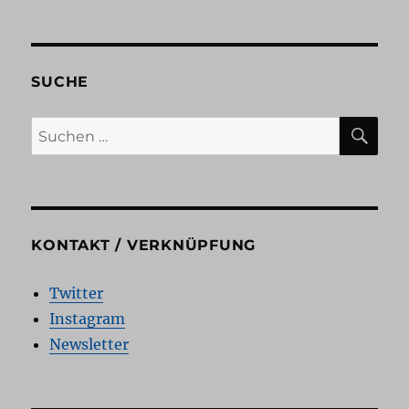
–
wie
gehe
ich
SUCHE
vor?
SU
Suchen
nach:
KONTAKT / VERKNÜPFUNG
Twitter
Instagram
Newsletter